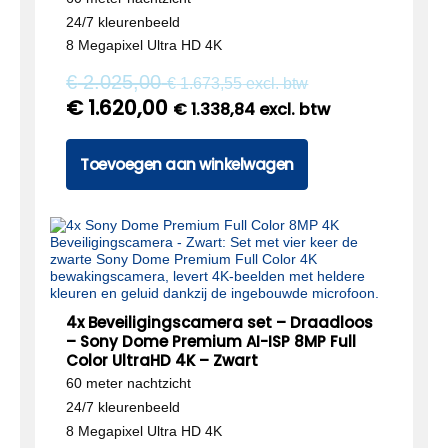
24/7 kleurenbeeld
8 Megapixel Ultra HD 4K
€
2.025,00
€
1.673,55
excl. btw
€
1.620,00
€
1.338,84
excl. btw
Toevoegen aan winkelwagen
4x Beveiligingscamera set – Draadloos
– Sony Dome Premium AI-ISP 8MP Full
Color UltraHD 4K – Zwart
60 meter nachtzicht
24/7 kleurenbeeld
8 Megapixel Ultra HD 4K