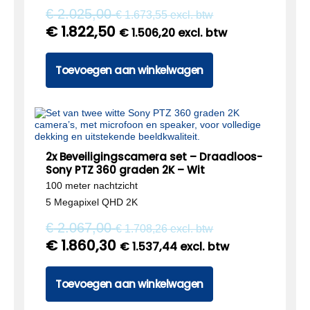
€
2.025,00
€
1.673,55
excl. btw
€
1.822,50
€
1.506,20
excl. btw
Toevoegen aan winkelwagen
2x Beveiligingscamera set – Draadloos-
Sony PTZ 360 graden 2K – Wit
100 meter nachtzicht
5 Megapixel QHD 2K
€
2.067,00
€
1.708,26
excl. btw
€
1.860,30
€
1.537,44
excl. btw
Toevoegen aan winkelwagen