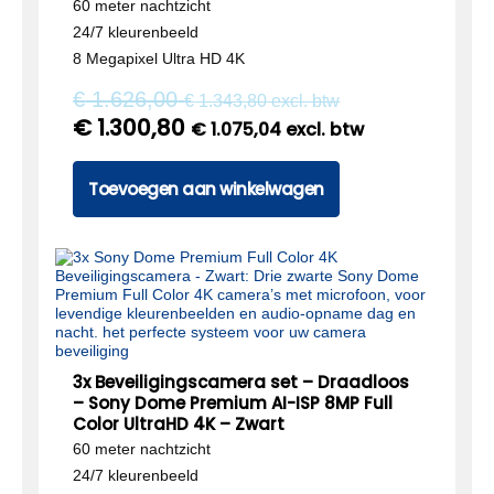
60 meter nachtzicht
24/7 kleurenbeeld
8 Megapixel Ultra HD 4K
€
1.626,00
€
1.343,80
excl. btw
€
1.300,80
€
1.075,04
excl. btw
Toevoegen aan winkelwagen
3x Beveiligingscamera set – Draadloos
– Sony Dome Premium AI-ISP 8MP Full
Color UltraHD 4K – Zwart
60 meter nachtzicht
24/7 kleurenbeeld