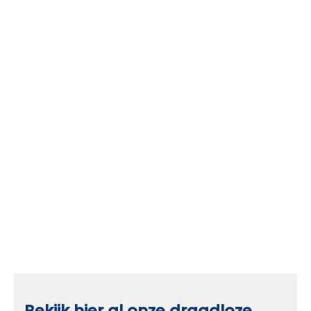
Bekijk hier al onze draadloze