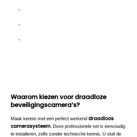
Betrouwbaar draadloos systeem zonder
wifi, accu's of batterijen
Eenvoudige installatie zonder extra
stroompunt
Slimme Power over Ethernet (PoE)
technologie
Waarom kiezen voor draadloze
beveiligingscamera’s?
draadloos
Maak kennis met een perfect werkend
camerasysteem
. Deze professionele set is eenvoudig
te installeren, zelfs zonder technische kennis. U sluit de