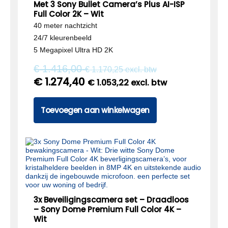
Met 3 Sony Bullet Camera’s Plus AI-ISP
Full Color 2K – Wit
40 meter nachtzicht
24/7 kleurenbeeld
5 Megapixel Ultra HD 2K
€
1.416,00
€
1.170,25
excl. btw
€
1.274,40
€
1.053,22
excl. btw
Toevoegen aan winkelwagen
3x Beveiligingscamera set – Draadloos
– Sony Dome Premium Full Color 4K –
Wit