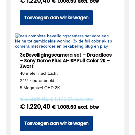
€
1.220,40
€
1.008,60
excl. btw
Toevoegen aan winkelwagen
3x Beveiligingscamera set – Draadloos
– Sony Dome Plus AI-ISP Full Color 2K –
Zwart
40 meter nachtzicht
24/7 kleurenbeeld
5 Megapixel QHD 2K
€
1.356,00
€
1.120,66
excl. btw
€
1.220,40
€
1.008,60
excl. btw
Toevoegen aan winkelwagen