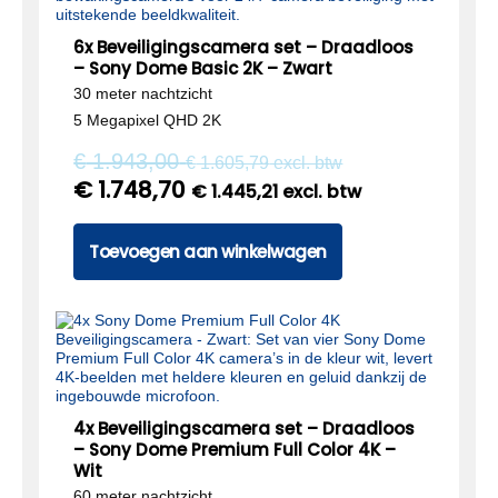
6x Beveiligingscamera set – Draadloos
– Sony Dome Basic 2K – Zwart
30 meter nachtzicht
5 Megapixel QHD 2K
€
1.943,00
€
1.605,79
excl. btw
€
1.748,70
€
1.445,21
excl. btw
Toevoegen aan winkelwagen
4x Beveiligingscamera set – Draadloos
– Sony Dome Premium Full Color 4K –
Wit
60 meter nachtzicht