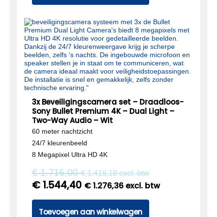
3x Beveiligingscamera set – Draadloos-
Sony Bullet Premium 4K – Dual Light –
Two-Way Audio – Wit
60 meter nachtzicht
24/7 kleurenbeeld
8 Megapixel Ultra HD 4K
€
1.716,00
€
1.418,18
excl. btw
€
1.544,40
€
1.276,36
excl. btw
Toevoegen aan winkelwagen