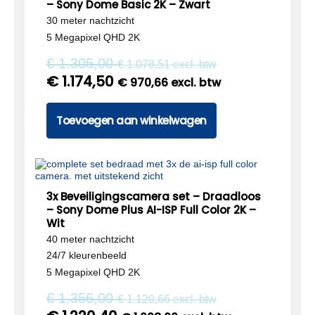
– Sony Dome Basic 2K – Zwart
30 meter nachtzicht
5 Megapixel QHD 2K
€
1.305,00
€
1.078,51
excl. btw
€
1.174,50
€
970,66
excl. btw
Toevoegen aan winkelwagen
3x Beveiligingscamera set – Draadloos
– Sony Dome Plus AI-ISP Full Color 2K –
Wit
40 meter nachtzicht
24/7 kleurenbeeld
5 Megapixel QHD 2K
€
1.356,00
€
1.120,66
excl. btw