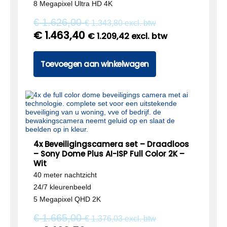
8 Megapixel Ultra HD 4K
€
1.626,00
€
1.343,80
excl. btw
€
1.463,40
€
1.209,42
excl. btw
Toevoegen aan winkelwagen
4x Beveiligingscamera set – Draadloos
– Sony Dome Plus AI-ISP Full Color 2K –
Wit
40 meter nachtzicht
24/7 kleurenbeeld
5 Megapixel QHD 2K
€
1.665,00
€
1.376,03
excl. btw