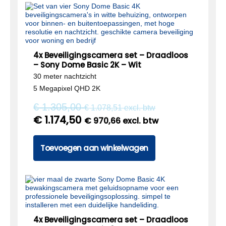
4x Beveiligingscamera set – Draadloos
– Sony Dome Basic 2K – Wit
30 meter nachtzicht
5 Megapixel QHD 2K
€
1.305,00
€
1.078,51
excl. btw
€
1.174,50
€
970,66
excl. btw
Toevoegen aan winkelwagen
4x Beveiligingscamera set – Draadloos