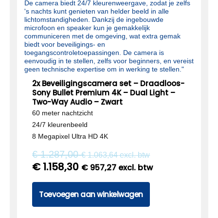
2x Beveiligingscamera set – Draadloos-
Sony Bullet Premium 4K – Dual Light –
Two-Way Audio – Zwart
60 meter nachtzicht
24/7 kleurenbeeld
8 Megapixel Ultra HD 4K
€
1.287,00
€
1.063,64
excl. btw
€
1.158,30
€
957,27
excl. btw
Toevoegen aan winkelwagen