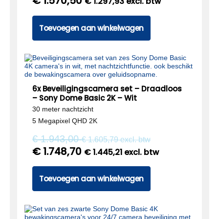
€
1.570,50
€
1.297,93
excl. btw
Toevoegen aan winkelwagen
6x Beveiligingscamera set – Draadloos
– Sony Dome Basic 2K – Wit
30 meter nachtzicht
5 Megapixel QHD 2K
€
1.943,00
€
1.605,79
excl. btw
€
1.748,70
€
1.445,21
excl. btw
Toevoegen aan winkelwagen