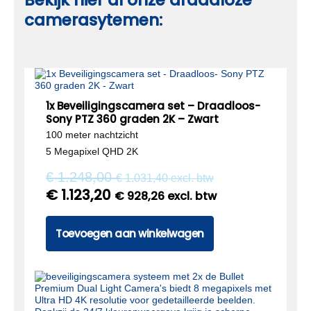
camerasytemen:
1x Beveiligingscamera set – Draadloos-
Sony PTZ 360 graden 2K – Zwart
100 meter nachtzicht
5 Megapixel QHD 2K
€
1.248,00
€
1.031,40
excl. btw
€
1.123,20
€
928,26
excl. btw
Toevoegen aan winkelwagen