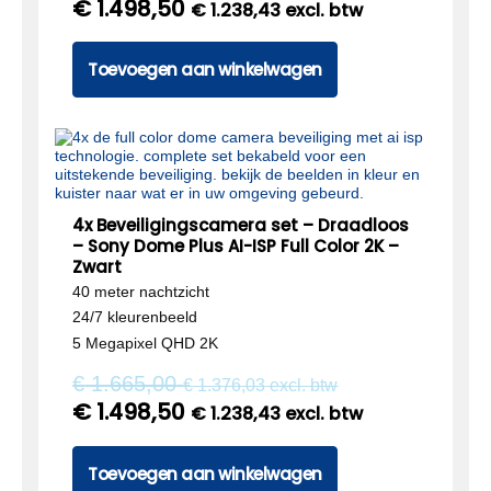
€
1.498,50
€
1.238,43
excl. btw
Toevoegen aan winkelwagen
4x Beveiligingscamera set – Draadloos
– Sony Dome Plus AI-ISP Full Color 2K –
Zwart
40 meter nachtzicht
24/7 kleurenbeeld
5 Megapixel QHD 2K
€
1.665,00
€
1.376,03
excl. btw
€
1.498,50
€
1.238,43
excl. btw
Toevoegen aan winkelwagen