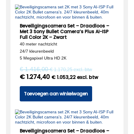
Beveiligingscamera Set – Draadloos –
Met 3 Sony Bullet Camera’s Plus AI-ISP
Full Color 2K – Zwart
40 meter nachtzicht
24/7 kleurenbeeld
5 Megapixel Ultra HD 2K
€
1.416,00
€
1.170,25
excl. btw
€
1.274,40
€
1.053,22
excl. btw
Toevoegen aan winkelwagen
Beveiligingscamera Set – Draadloos –