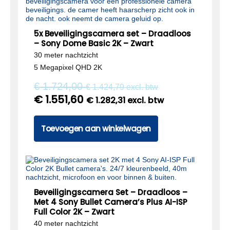
5x Beveiligingscamera set – Draadloos
– Sony Dome Basic 2K – Zwart
30 meter nachtzicht
5 Megapixel QHD 2K
€
1.724,00
€
1.424,79
excl. btw
€
1.551,60
€
1.282,31
excl. btw
Toevoegen aan winkelwagen
Beveiligingscamera Set – Draadloos –
Met 4 Sony Bullet Camera’s Plus AI-ISP
Full Color 2K – Zwart
40 meter nachtzicht