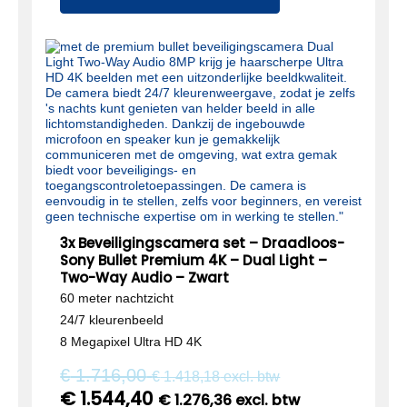
3x Beveiligingscamera set – Draadloos-
Sony Bullet Premium 4K – Dual Light –
Two-Way Audio – Zwart
60 meter nachtzicht
24/7 kleurenbeeld
8 Megapixel Ultra HD 4K
€
1.716,00
€
1.418,18
excl. btw
€
1.544,40
€
1.276,36
excl. btw