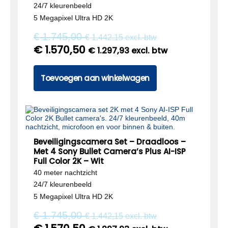
24/7 kleurenbeeld
5 Megapixel Ultra HD 2K
€
1.745,00
€
1.442,15
excl. btw
€
1.570,50
€
1.297,93
excl. btw
Toevoegen aan winkelwagen
Beveiligingscamera Set – Draadloos –
Met 4 Sony Bullet Camera’s Plus AI-ISP
Full Color 2K – Wit
40 meter nachtzicht
24/7 kleurenbeeld
5 Megapixel Ultra HD 2K
€
1.745,00
€
1.442,15
excl. btw