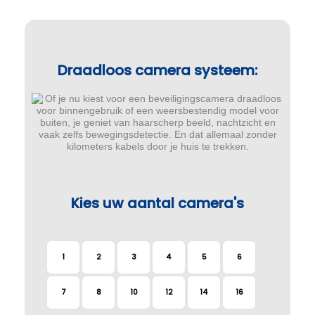
Draadloos camera systeem:
Kies uw aantal camera's
1
2
3
4
5
6
7
8
10
12
14
16