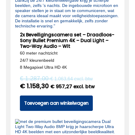
2x Beveiligingscamera set – Draadloos-
Sony Bullet Premium 4K – Dual Light –
Two-Way Audio – Wit
60 meter nachtzicht
24/7 kleurenbeeld
8 Megapixel Ultra HD 4K
€
1.287,00
€
1.063,64
excl. btw
€
1.158,30
€
957,27
excl. btw
Toevoegen aan winkelwagen