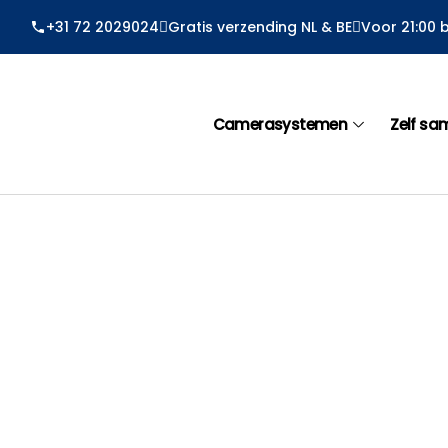
Ga
+31 72 2029024
Gratis verzending NL & BE
Voor 21:00 
naar
de
inhoud
Camerasystemen
Zelf sa