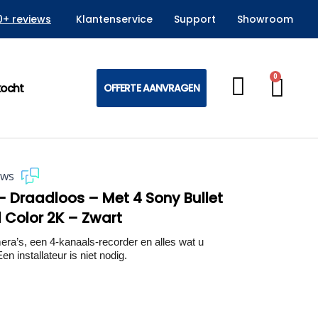
0+ reviews
Klantenservice
Support
Showroom
0
Win
kocht
OFFERTE AANVRAGEN
ews
– Draadloos – Met 4 Sony Bullet
l Color 2K – Zwart
’s, een 4-kanaals-recorder en alles wat u
en installateur is niet nodig.