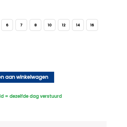
6
7
8
10
12
14
16
n aan winkelwagen
ld = dezelfde dag verstuurd