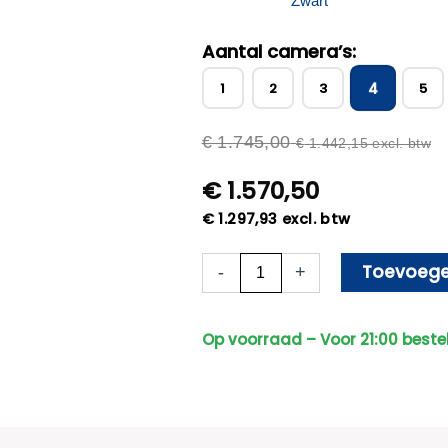
Aantal camera’s:
4
1
2
3
5
€
1.745,00
€
1.442,15
excl. btw
€
1.570,50
€
1.297,93
excl. btw
Beveiligingscamera
Toevoege
-
+
Set
-
Draadloos
Op voorraad – Voor 21:00 beste
-
Met
4
Sony
Bullet
Camera's