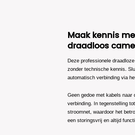
Plus
AI-
ISP
Full
Color
Maak kennis met
2K
–
draadloos came
Zwart
aantal
Deze professionele draadloze 
zonder technische kennis. Slu
automatisch verbinding via he
Geen gedoe met kabels naar de
verbinding. In tegenstelling t
stroomnet, waardoor het betro
een storingsvrij en altijd fun