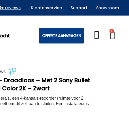
0+ reviews
Klantenservice
Support
Showroom
0
Win
kocht
OFFERTE AANVRAGEN
ews
– Draadloos – Met 2 Sony Bullet
l Color 2K – Zwart
’s, een 4-kanaals-recorder (ruimte voor 2
eft om dit zelf aan te sluiten. Een installateur is