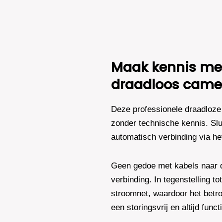
Camera's
Plus
AI-
ISP
Full
Color
Maak kennis met
2K
–
draadloos came
Zwart
aantal
Deze professionele draadloze 
zonder technische kennis. Slu
automatisch verbinding via he
Geen gedoe met kabels naar de
verbinding. In tegenstelling t
stroomnet, waardoor het betro
een storingsvrij en altijd fun