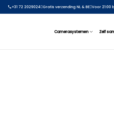
Ga
+31 72 2029024
Gratis verzending NL & BE
Voor 21:00 
naar
de
inhoud
Camerasystemen
Zelf sa