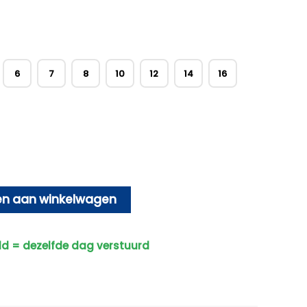
6
7
8
10
12
14
16
n aan winkelwagen
ld = dezelfde dag verstuurd