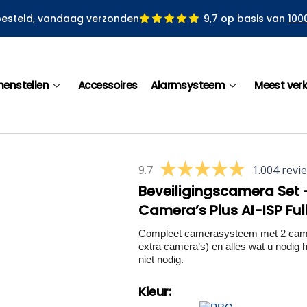
besteld, vandaag verzonden
9,7 op basis van
100
menstellen
Accessoires
Alarmsysteem
Meest ver
9.7
1.004 revi
Beveiligingscamera Set 
Camera’s Plus AI-ISP Ful
Compleet camerasysteem met 2 camera
extra camera’s) en alles wat u nodig he
niet nodig.
Kleur: