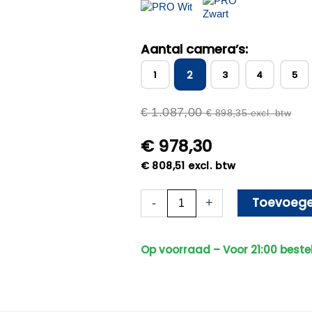
Aantal camera’s:
2
1
3
4
5
€
1.087,00
€
898,35
excl. btw
€
978,30
€
808,51
excl. btw
Beveiligingscamera
Toevoege
-
+
Set
-
Draadloos
Op voorraad – Voor 21:00 beste
-
Met
2
Sony
Bullet