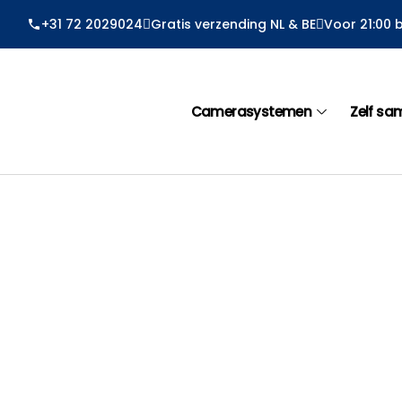
Ga
+31 72 2029024
Gratis verzending NL & BE
Voor 21:00 
naar
de
inhoud
Camerasystemen
Zelf sa