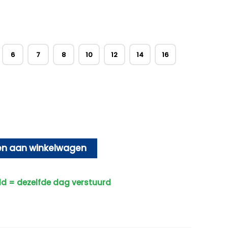
6
7
8
10
12
14
16
n aan winkelwagen
ld = dezelfde dag verstuurd