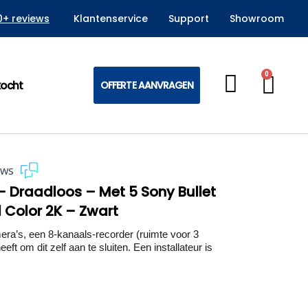
0+ reviews
Klantenservice
Support
Showroom
0
Win
kocht
OFFERTE AANVRAGEN
ews
– Draadloos – Met 5 Sony Bullet
l Color 2K – Zwart
’s, een 8-kanaals-recorder (ruimte voor 3
eft om dit zelf aan te sluiten. Een installateur is