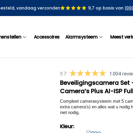
besteld, vandaag verzonden
9,7 op basis van
100
menstellen
Accessoires
Alarmsysteem
Meest ver
9.7
1.004 revi
Beveiligingscamera Set 
Camera’s Plus AI-ISP Ful
Compleet camerasysteem met 5 camera
extra camera’s) en alles wat u nodig he
niet nodig.
Kleur: