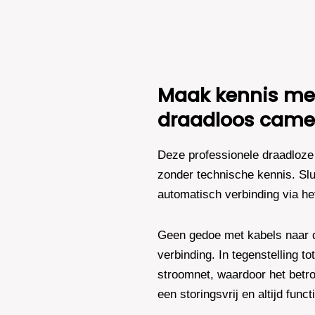
Camera's
Plus
AI-
ISP
Full
Color
Maak kennis met
2K
–
draadloos came
Zwart
aantal
Deze professionele draadloze 
zonder technische kennis. Slu
automatisch verbinding via he
Geen gedoe met kabels naar de
verbinding. In tegenstelling t
stroomnet, waardoor het betro
een storingsvrij en altijd fun