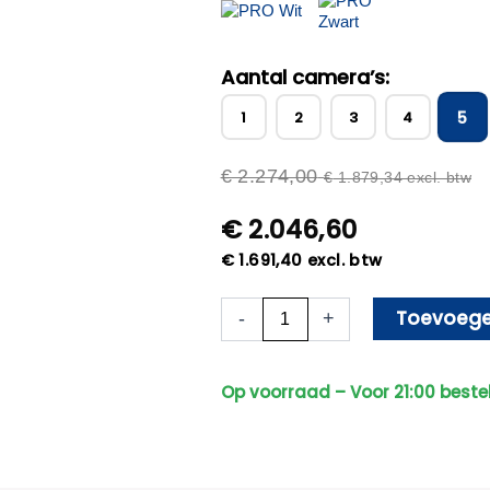
Aantal camera’s:
5
1
2
3
4
€
2.274,00
€
1.879,34
excl. btw
€
2.046,60
€
1.691,40
excl. btw
Beveiligingscamera
Toevoege
-
+
Set
-
Draadloos
Op voorraad – Voor 21:00 beste
-
Met
5
Sony
Bullet