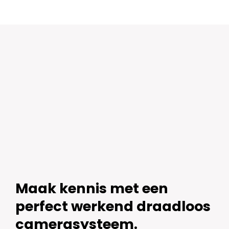
6
Sony
Bullet
Camera's
Plus
AI-
ISP
Full
Color
2K
–
Zwart
aantal
Maak kennis met een
perfect werkend draadloos
camerasysteem.