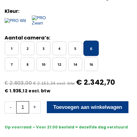
Kleur:
Aantal camera’s:
6
1
2
3
4
5
7
8
10
12
14
16
€
2.342,70
€
2.603,00
€
2.151,24
excl. btw
€
1.936,12
excl. btw
Beveiligingscamera
-
+
Toevoegen aan winkelwagen
Set
-
Draadloos
Op voorraad – Voor 21:00 besteld = dezelfde dag verstuurd
-
Met