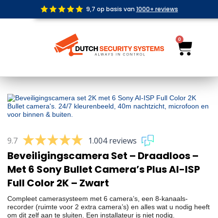
Ga
9,7 op basis van
1000+ reviews
naar
de
inhoud
0
Wink
9.7
1.004 reviews
Beveiligingscamera Set – Draadloos –
Met 6 Sony Bullet Camera’s Plus AI-ISP
Full Color 2K – Zwart
Compleet camerasysteem met 6 camera’s, een 8-kanaals-
recorder (ruimte voor 2 extra camera’s) en alles wat u nodig heeft
om dit zelf aan te sluiten. Een installateur is niet nodig.