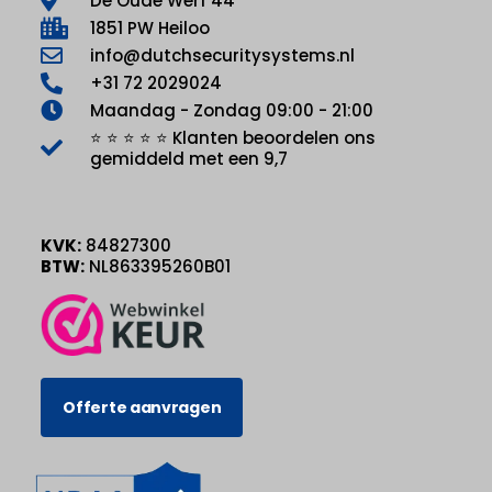
De Oude Werf 44
1851 PW Heiloo
info@dutchsecuritysystems.nl
+31 72 2029024
Maandag - Zondag 09:00 - 21:00
⭐ ⭐ ⭐ ⭐ ⭐ Klanten beoordelen ons
gemiddeld met een 9,7
KVK:
84827300
BTW:
NL863395260B01
Offerte aanvragen