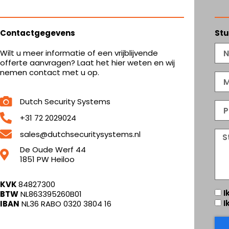
Contactgegevens
Stu
NA
Wilt u meer informatie of een vrijblijvende
offerte aanvragen? Laat het hier weten en wij
nemen contact met u op.
MA
Dutch Security Systems
PO
+31 72 2029024
BE
sales@dutchsecuritysystems.nl
/
De Oude Werf 44
VR
1851 PW Heiloo
KVK
84827300
IK
I
BTW
NL863395260B01
WIL
I
IBAN
NL36 RABO 0320 3804 16
GR