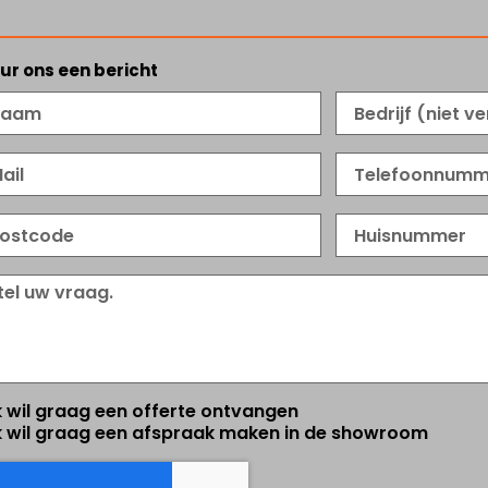
ur ons een bericht
AM
BEDRIJF
IL
TELEFOONNUMM
STCODE
HUISNUMMER
RICHT
AAG
k wil graag een offerte ontvangen
k wil graag een afspraak maken in de showroom
AAG