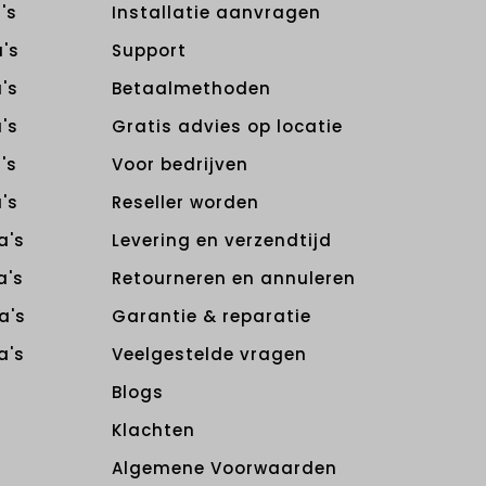
's
Installatie aanvragen
's
Support
's
Betaalmethoden
's
Gratis advies op locatie
's
Voor bedrijven
's
Reseller worden
a's
Levering en verzendtijd
a's
Retourneren en annuleren
a's
Garantie & reparatie
a's
Veelgestelde vragen
Blogs
Klachten
Algemene Voorwaarden