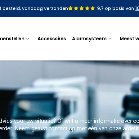
0 besteld, vandaag verzonden
9,7 op basis van
1
menstellen
Accessoires
Alarmsysteem
Meest v
ies voor uw situatie? Of wilt u meer informatie over een
verder. Neem gerust contact op met één van onze afdeli