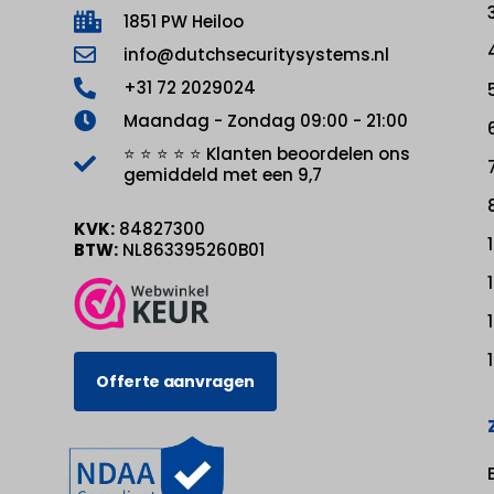
1851 PW Heiloo
info@dutchsecuritysystems.nl
+31 72 2029024
Maandag - Zondag 09:00 - 21:00
⭐ ⭐ ⭐ ⭐ ⭐ Klanten beoordelen ons
gemiddeld met een 9,7
KVK:
84827300
BTW:
NL863395260B01
Offerte aanvragen