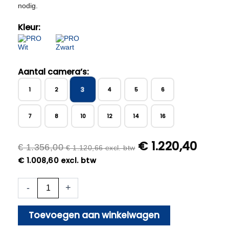
nodig.
Kleur:
Aantal camera’s:
3
1
2
4
5
6
7
8
10
12
14
16
€
1.220,40
€
1.356,00
€
1.120,66
excl. btw
€
1.008,60
excl. btw
3x
-
+
Beveiligingscamera
set
-
Toevoegen aan winkelwagen
Draadloos