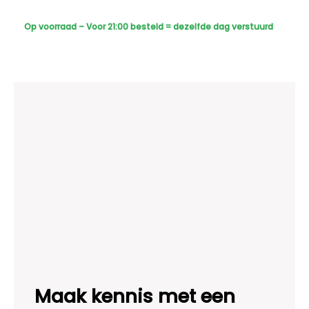
-
Sony
Op voorraad – Voor 21:00 besteld = dezelfde dag verstuurd
Dome
Plus
AI-
ISP
Full
Color
2K
-
Zwart
aantal
Maak kennis met een