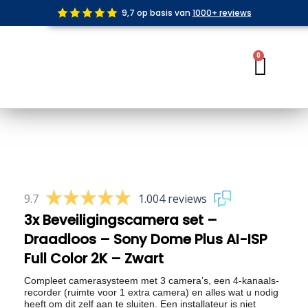
Ga
9,7 op basis van
1000+ reviews
naar
de
inhoud
0
Wink
9.7
1.004 reviews
3x Beveiligingscamera set –
Draadloos – Sony Dome Plus AI-ISP
Full Color 2K – Zwart
Compleet camerasysteem met 3 camera’s, een 4-kanaals-
recorder (ruimte voor 1 extra camera) en alles wat u nodig
heeft om dit zelf aan te sluiten. Een installateur is niet