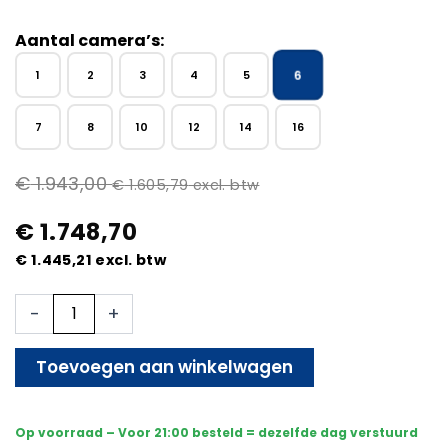
Aantal camera’s:
6
1
2
3
4
5
7
8
10
12
14
16
€
1.943,00
€
1.605,79
excl. btw
€
1.748,70
€
1.445,21
excl. btw
6x
-
+
Beveiligingscamera
set
-
Toevoegen aan winkelwagen
Draadloos
-
Sony
Op voorraad – Voor 21:00 besteld = dezelfde dag verstuurd
Dome