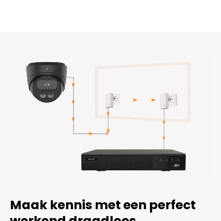
Basic
2K
-
Zwart
aantal
Maak kennis met een perfect
werkend draadloos