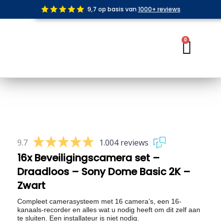
Ga
9,7 op basis van
1000+ reviews
naar
de
inhoud
0
Wink
9.7
1.004 reviews
16x Beveiligingscamera set –
Draadloos – Sony Dome Basic 2K –
Zwart
Compleet camerasysteem met 16 camera’s, een 16-
kanaals-recorder en alles wat u nodig heeft om dit zelf aan
te sluiten. Een installateur is niet nodig.