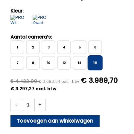
Kleur:
Aantal camera’s:
1
2
3
4
5
6
16
7
8
10
12
14
€
3.989,70
€
4.433,00
€
3.663,64
excl. btw
€
3.297,27
excl. btw
16x
-
+
Beveiligingscamera
set
-
Toevoegen aan winkelwagen
Draadloos
-