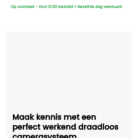
Sony
Op voorraad – Voor 21:00 besteld = dezelfde dag verstuurd
Dome
Basic
2K
-
Zwart
aantal
Maak kennis met een
perfect werkend draadloos
camerasysteem