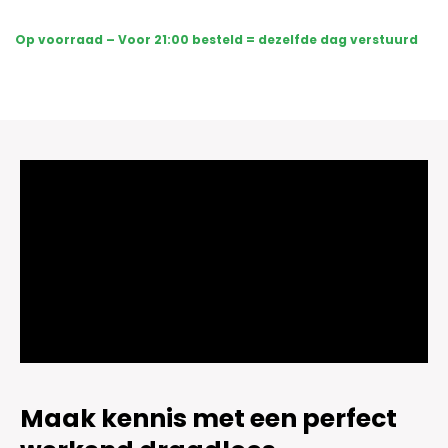
-
Sony
Op voorraad – Voor 21:00 besteld = dezelfde dag verstuurd
Dome
Basic
2K
-
Zwart
aantal
Maak kennis met een perfect