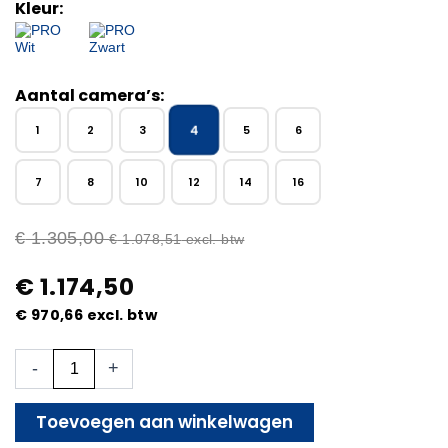
Kleur:
Aantal camera’s:
4
1
2
3
5
6
7
8
10
12
14
16
€
1.305,00
€
1.078,51
excl. btw
€
1.174,50
€
970,66
excl. btw
4x
-
+
Beveiligingscamera
set
-
Toevoegen aan winkelwagen
Draadloos