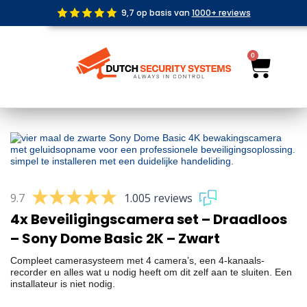
Ga
9,7 op basis van
1000+ reviews
naar
de
inhoud
0
Wink
9.7
1.005 reviews
4x Beveiligingscamera set – Draadloos
– Sony Dome Basic 2K – Zwart
Compleet camerasysteem met 4 camera’s, een 4-kanaals-
recorder en alles wat u nodig heeft om dit zelf aan te sluiten. Een
installateur is niet nodig.