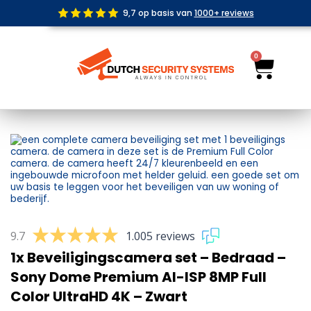
Ga
9,7 op basis van
1000+ reviews
naar
de
inhoud
0
Wink
9.7
1.005 reviews
1x Beveiligingscamera set – Bedraad –
Sony Dome Premium AI-ISP 8MP Full
Color UltraHD 4K – Zwart