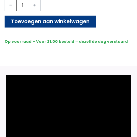
1x
-
+
Beveiligingscamera
set
-
Toevoegen aan winkelwagen
Bedraad
-
Sony
Op voorraad – Voor 21:00 besteld = dezelfde dag verstuurd
Dome
Premium
AI-
ISP
8MP
Full
Color
UltraHD
4K
-
Zwart
aantal