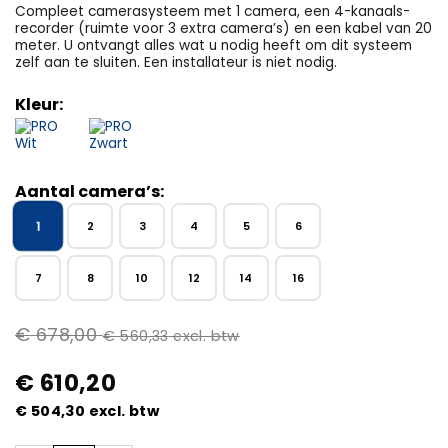
Compleet camerasysteem met 1 camera, een 4-kanaals-
recorder (ruimte voor 3 extra camera’s) en een kabel van 20
meter. U ontvangt alles wat u nodig heeft om dit systeem
zelf aan te sluiten. Een installateur is niet nodig.
Kleur:
Aantal camera’s:
1
2
3
4
5
6
7
8
10
12
14
16
€
678,00
€
560,33
excl. btw
€
610,20
€
504,30
excl. btw