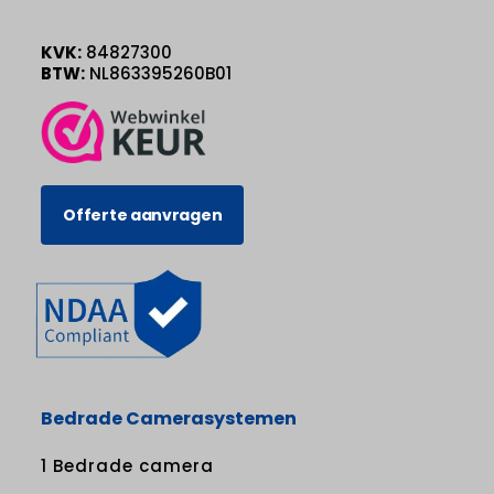
KVK:
84827300
BTW:
NL863395260B01
Offerte aanvragen
Bedrade Camerasystemen
1 Bedrade camera