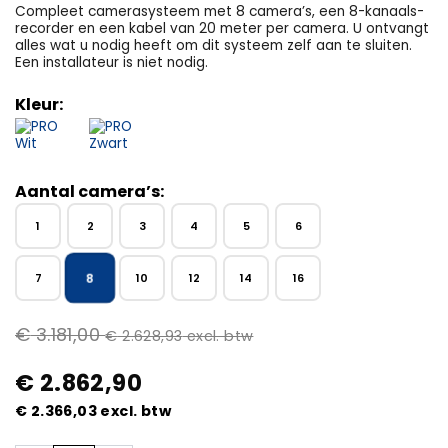
Compleet camerasysteem met 8 camera’s, een 8-kanaals-
recorder en een kabel van 20 meter per camera. U ontvangt
alles wat u nodig heeft om dit systeem zelf aan te sluiten.
Een installateur is niet nodig.
Kleur:
Aantal camera’s:
1
2
3
4
5
6
8
7
10
12
14
16
€
3.181,00
€
2.628,93
excl. btw
€
2.862,90
€
2.366,03
excl. btw