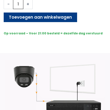
8x
-
+
Beveiligingscamera
set
-
Toevoegen aan winkelwagen
Bedraad
-
Sony
Op voorraad – Voor 21:00 besteld = dezelfde dag verstuurd
Dome
Premium
AI-
ISP
8MP
Full
Color
UltraHD
4K
-
Zwart
aantal