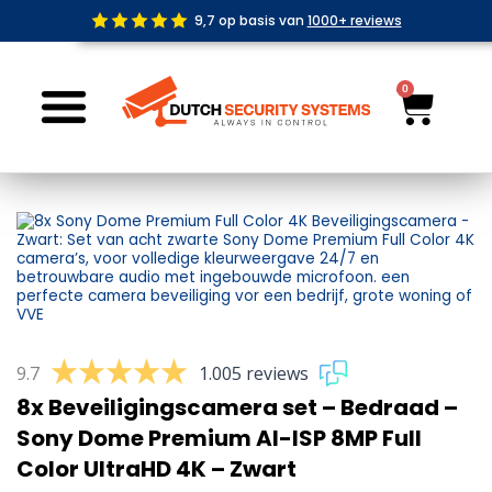
Ga
9,7 op basis van
1000+ reviews
naar
de
inhoud
0
Wink
9.7
1.005 reviews
8x Beveiligingscamera set – Bedraad –
Sony Dome Premium AI-ISP 8MP Full
Color UltraHD 4K – Zwart