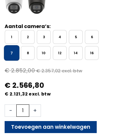
Aantal camera’s:
1
2
3
4
5
6
7
8
10
12
14
16
€
2.852,00
€
2.357,02
excl. btw
€
2.566,80
€
2.121,32
excl. btw
7x
-
+
Beveiligingscamera
set
-
Toevoegen aan winkelwagen
Bedraad
-