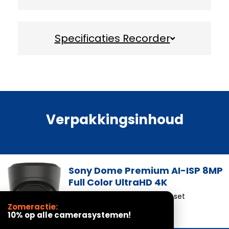
Specificaties Recorder
Verpakkingsinhoud
Sony Dome Premium AI-ISP 8MP
Full Color UltraHD 4K
Aantal camera’s gelijk aan uw set
Zomeractie:
10% op alle camerasystemen!