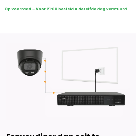
Sony
Op voorraad – Voor 21:00 besteld = dezelfde dag verstuurd
Dome
Premium
AI-
ISP
8MP
Full
Color
UltraHD
4K
-
Zwart
aantal