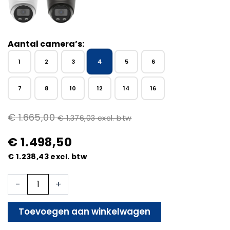
Aantal camera’s:
4
1
2
3
5
6
7
8
10
12
14
16
€
1.665,00
€
1.376,03
excl. btw
€
1.498,50
€
1.238,43
excl. btw
4x
-
+
Beveiligingscamera
set
-
Toevoegen aan winkelwagen
Bedraad
-