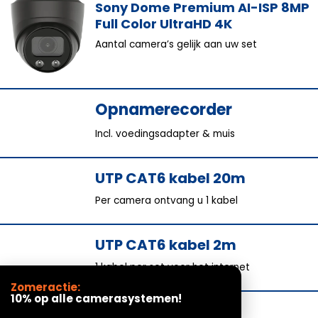
Sony Dome Premium AI-ISP 8MP
Full Color UltraHD 4K
Aantal camera’s gelijk aan uw set
Opnamerecorder
Incl. voedingsadapter & muis
UTP CAT6 kabel 20m
Per camera ontvang u 1 kabel
UTP CAT6 kabel 2m
1 kabel per set voor het internet
Zomeractie:
10% op alle camerasystemen!
HDMI kabel 2.0 1,8m