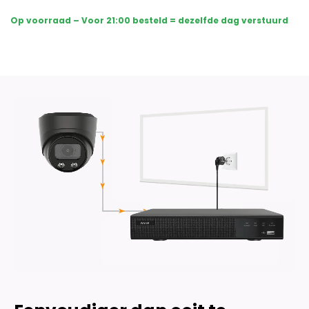
Sony
Op voorraad – Voor 21:00 besteld = dezelfde dag verstuurd
Dome
Premium
AI-
ISP
8MP
Full
Color
UltraHD
4K
-
Zwart
aantal