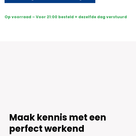
Draadloos
-
Sony
Op voorraad – Voor 21:00 besteld = dezelfde dag verstuurd
Dome
Premium
Full
Color
4K
-
Wit
aantal
Maak kennis met een
perfect werkend