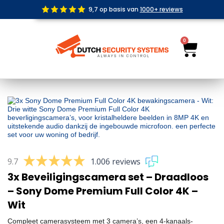
Ga
9,7 op basis van
1000+ reviews
naar
de
inhoud
0
Wink
9.7
1.006 reviews
3x Beveiligingscamera set – Draadloos
– Sony Dome Premium Full Color 4K –
Wit
Compleet camerasysteem met 3 camera’s, een 4-kanaals-