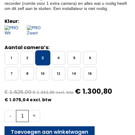
recorder (ruimte voor 1 extra camera) en alles wat u nodig heeft
om dit zelf aan te sluiten. Een installateur is niet nodig.
Kleur:
Aantal camera’s:
3
1
2
4
5
6
7
8
10
12
14
16
€
1.300,80
€
1.626,00
€
1.343,80
excl. btw
€
1.075,04
excl. btw
3x
-
+
Beveiligingscamera
set
-
Toevoegen aan winkelwagen