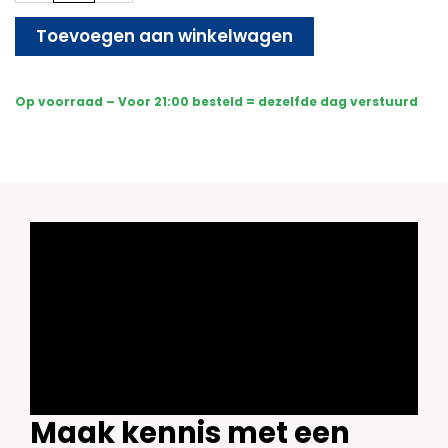
set
-
Toevoegen aan winkelwagen
Draadloos
-
Sony
Op voorraad – Voor 21:00 besteld = dezelfde dag verstuurd
Dome
Premium
Full
Color
4K
-
Wit
aantal
Maak kennis met een