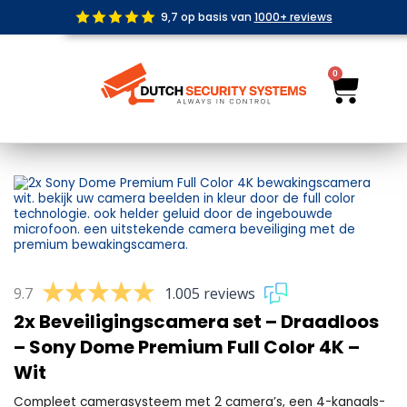
Ga
9,7 op basis van
1000+ reviews
naar
de
inhoud
0
Wink
9.7
1.005 reviews
2x Beveiligingscamera set – Draadloos
– Sony Dome Premium Full Color 4K –
Wit
Compleet camerasysteem met 2 camera’s, een 4-kanaals-