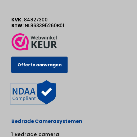
KVK:
84827300
BTW:
NL863395260B01
Offerte aanvragen
Bedrade Camerasystemen
1 Bedrade camera