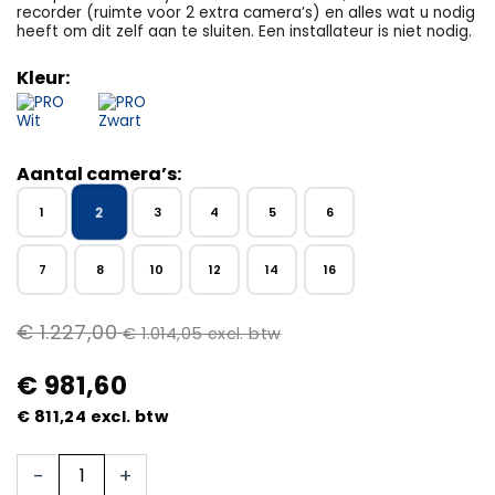
recorder (ruimte voor 2 extra camera’s) en alles wat u nodig
heeft om dit zelf aan te sluiten. Een installateur is niet nodig.
Kleur:
Aantal camera’s:
2
1
3
4
5
6
7
8
10
12
14
16
€
1.227,00
€
1.014,05
excl. btw
€
981,60
€
811,24
excl. btw
2x
-
+
Beveiligingscamera