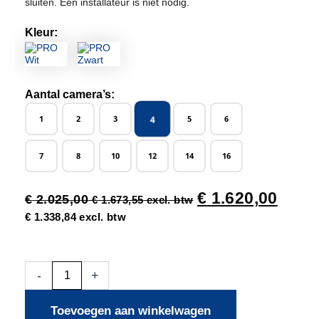
sluiten. Een installateur is niet nodig.
Kleur:
Aantal camera’s:
4
1
2
3
5
6
7
8
10
12
14
16
€
1.620,00
€
2.025,00
€
1.673,55
excl. btw
€
1.338,84
excl. btw
4x
-
+
Beveiligingscamera
set
Toevoegen aan winkelwagen
-