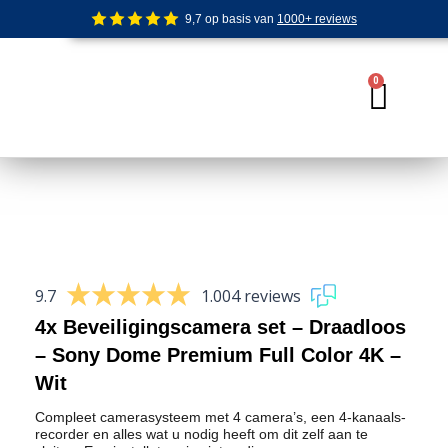
Ga
9,7 op basis van
1000+ reviews
naar
de
inhoud
0
Wink
9.7
1.004 reviews
4x Beveiligingscamera set – Draadloos
– Sony Dome Premium Full Color 4K –
Wit
Compleet camerasysteem met 4 camera’s, een 4-kanaals-
recorder en alles wat u nodig heeft om dit zelf aan te