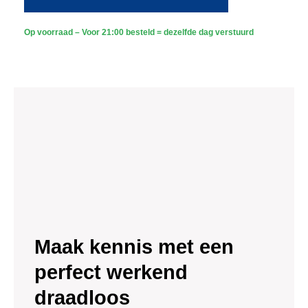
Draadloos
-
Sony
Op voorraad – Voor 21:00 besteld = dezelfde dag verstuurd
Dome
Premium
Full
Color
4K
-
Wit
aantal
Maak kennis met een
perfect werkend
draadloos