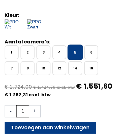
Kleur:
Aantal camera’s:
5
1
2
3
4
6
7
8
10
12
14
16
€
1.551,60
€
1.724,00
€
1.424,79
excl. btw
€
1.282,31
excl. btw
5x
-
+
Beveiligingscamera
set
-
Toevoegen aan winkelwagen
Draadloos