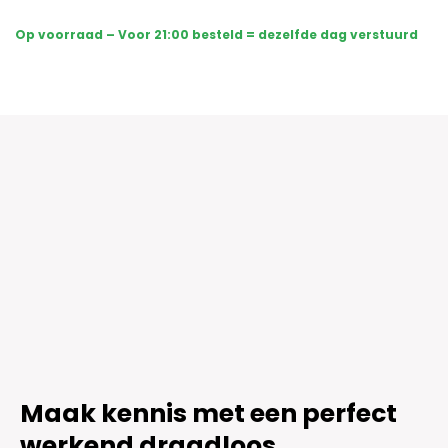
-
Sony
Op voorraad – Voor 21:00 besteld = dezelfde dag verstuurd
Dome
Basic
2K
-
Wit
aantal
Maak kennis met een perfect
werkend draadloos