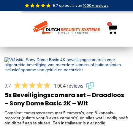
Ga
9,7 op basis van
1000+ reviews
naar
de
inhoud
0
Wink
9.7
1.004 reviews
5x Beveiligingscamera set – Draadloos
– Sony Dome Basic 2K – Wit
Compleet camerasysteem met 5 camera’s, een 8-kanaals-
recorder (ruimte voor 3 extra camera’s) en alles wat u nodig heeft
om dit zelf aan te sluiten. Een installateur is niet nodig.