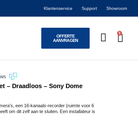
Klantenservice
Support
Showroom
0
Win
OFFERTE
AANVRAGEN
ews
set – Draadloos – Sony Dome
ra’s, een 16-kanaals-recorder (ruimte voor 6
eft om dit zelf aan te sluiten. Een installateur is