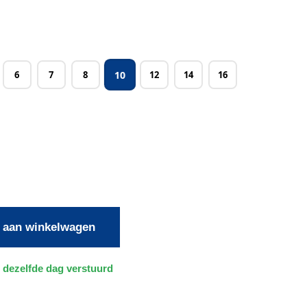
10
6
7
8
12
14
16
 aan winkelwagen
 dezelfde dag verstuurd