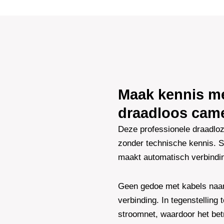
Dome
Basic
2K
-
Wit
aantal
Maak kennis me
draadloos cam
Deze professionele draadloze
zonder technische kennis. S
maakt automatisch verbindin
Geen gedoe met kabels naar d
verbinding. In tegenstelling
stroomnet, waardoor het bet