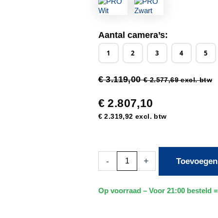
Aantal camera’s:
1
2
3
4
5
€
3.119,00
€
2.577,69
excl. btw
€
2.807,10
€
2.319,92
excl. btw
10x
-
+
Toevoegen
Beveiligingscamera
set
-
Draadloos
Op voorraad – Voor 21:00 besteld =
-
Sony