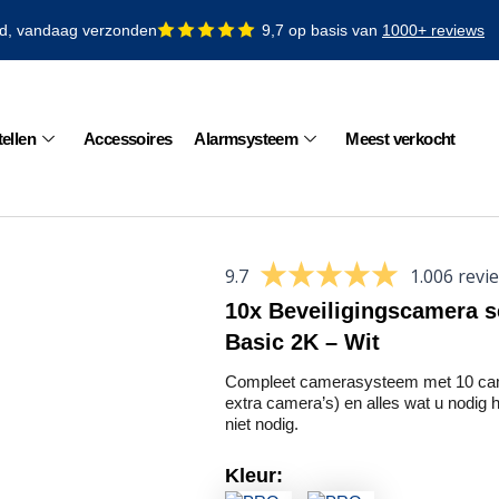
ld, vandaag verzonden
9,7 op basis van
1000+ reviews
ellen
Accessoires
Alarmsysteem
Meest verkocht
9.7
1.006 revi
10x Beveiligingscamera 
Basic 2K – Wit
Compleet camerasysteem met 10 came
extra camera’s) en alles wat u nodig he
niet nodig.
Kleur: