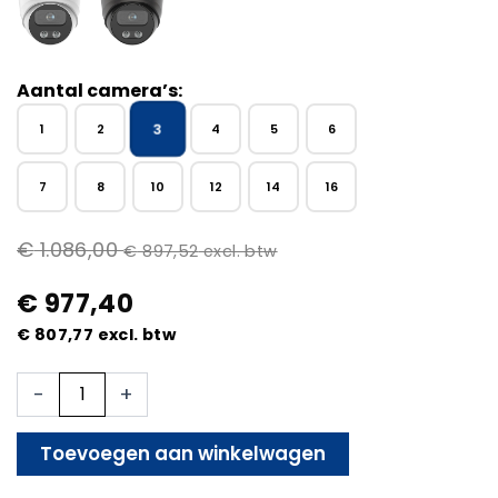
Aantal camera’s:
3
1
2
4
5
6
7
8
10
12
14
16
€
1.086,00
€
897,52
excl. btw
€
977,40
€
807,77
excl. btw
3x
-
+
Beveiligingscamera
set
-
Toevoegen aan winkelwagen
Draadloos
-