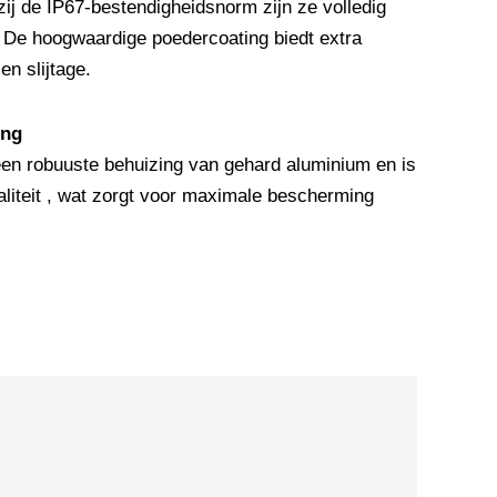
ij de IP67-bestendigheidsnorm zijn ze volledig
. De hoogwaardige poedercoating biedt extra
n slijtage.
ing
en robuuste behuizing van gehard aluminium en is
iteit , wat zorgt voor maximale bescherming