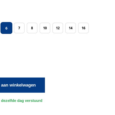
6
7
8
10
12
14
16
 aan winkelwagen
 dezelfde dag verstuurd