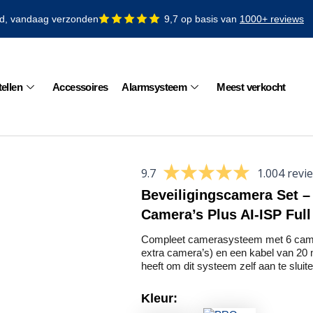
ld, vandaag verzonden
9,7 op basis van
1000+ reviews
ellen
Accessoires
Alarmsysteem
Meest verkocht
9.7
1.004 revi
Beveiligingscamera Set –
Camera’s Plus AI-ISP Full
Compleet camerasysteem met 6 camera
extra camera’s) en een kabel van 20 
heeft om dit systeem zelf aan te sluiten
Kleur: