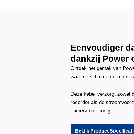
Sony
Bullet
Camera's
Plus
AI-
ISP
Full
Color
Eenvoudiger dan
2K
–
dankzij Power 
Wit
aantal
Ontdek het gemak van Power 
waarmee elke camera met sl
Deze kabel verzorgt zowel d
recorder als de stroomvoorzi
camera niet nodig.
Bekijk Product Specificat