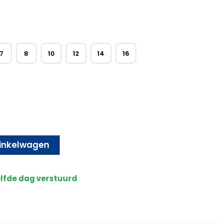
7
8
10
12
14
16
inkelwagen
elfde dag verstuurd