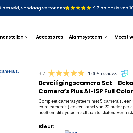
0 besteld, vandaag verzonden
9,7 op basis van
1
menstellen
Accessoires
Alarmsysteem
Meest v
9.7
1.005 reviews
Beveiligingscamera Set – Bekab
Camera’s Plus AI-ISP Full Color
Compleet camerasysteem met 5 camera’s, een 8-
extra camera’s) en een kabel van 20 meter per c
heeft om dit systeem zelf aan te sluiten. Een instal
Kleur: