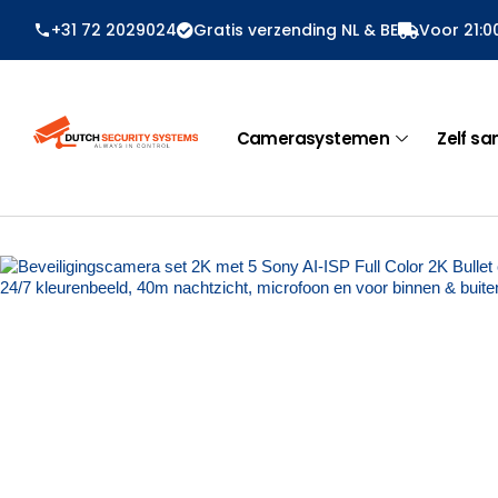
Ga
+31 72 2029024
Gratis verzending NL & BE
Voor 21:0
naar
de
inhoud
Camerasystemen
Zelf sa