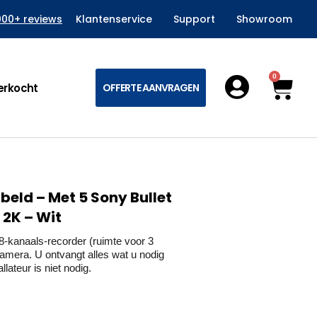
000+ reviews
Klantenservice
Support
Showroom
0
Win
erkocht
OFFERTE AANVRAGEN
eld – Met 5 Sony Bullet
 2K – Wit
kanaals-recorder (ruimte voor 3
amera. U ontvangt alles wat u nodig
lateur is niet nodig.