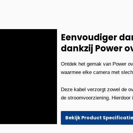
Camera's
Plus
AI-
ISP
Full
Color
Eenvoudiger dan 
2K
–
dankzij Power o
Wit
aantal
Ontdek het gemak van Power over
waarmee elke camera met slecht
Deze kabel verzorgt zowel de ov
de stroomvoorziening. Hierdoor i
Bekijk Product Specificati