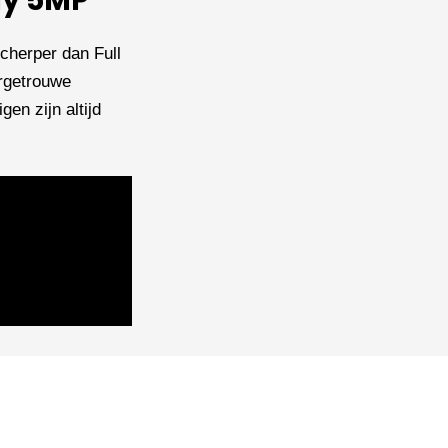
ny 5MP
cherper dan Full
rgetrouwe
en zijn altijd