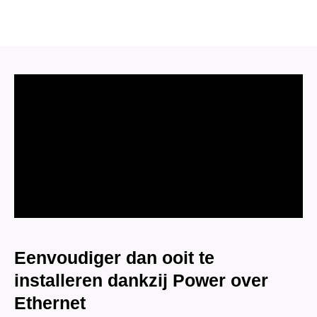
Met
1
Sony
Bullet
Camera
Plus
AI-
ISP
Full
Color
2K
–
Wit
aantal
Eenvoudiger dan ooit te
installeren dankzij Power over
Ethernet