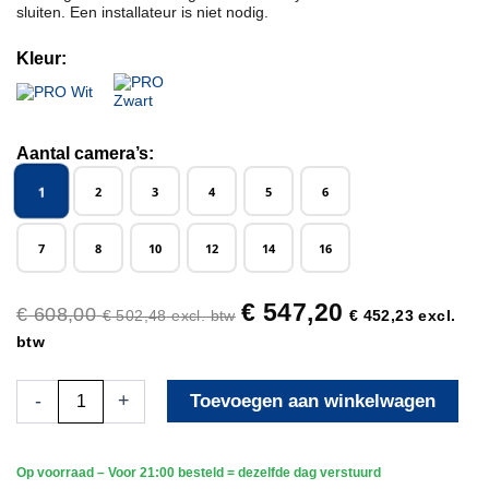
sluiten. Een installateur is niet nodig.
Kleur:
Aantal camera’s:
1
2
3
4
5
6
7
8
10
12
14
16
€
547,20
€
608,00
€
502,48
excl. btw
€
452,23
excl.
btw
Beveiligingscamera
-
+
Toevoegen aan winkelwagen
Set
-
Bekabeld
Op voorraad – Voor 21:00 besteld = dezelfde dag verstuurd
-