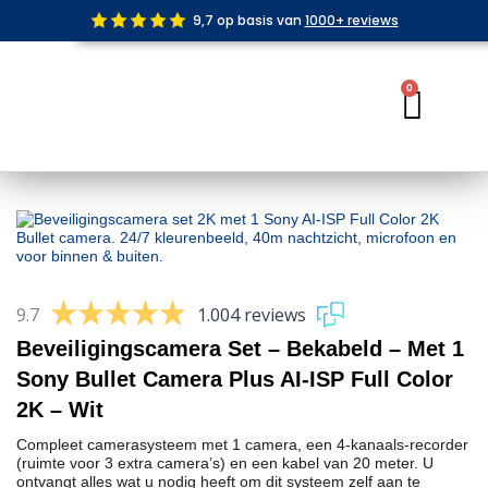
Ga
9,7 op basis van
1000+ reviews
naar
de
inhoud
0
Wink
9.7
1.004 reviews
Beveiligingscamera Set – Bekabeld – Met 1
Sony Bullet Camera Plus AI-ISP Full Color
2K – Wit
Compleet camerasysteem met 1 camera, een 4-kanaals-recorder
(ruimte voor 3 extra camera’s) en een kabel van 20 meter. U
ontvangt alles wat u nodig heeft om dit systeem zelf aan te