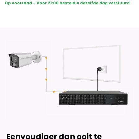
3
Op voorraad – Voor 21:00 besteld = dezelfde dag verstuurd
Sony
Bullet
Camera's
Plus
AI-
ISP
Full
Color
2K
–
Wit
aantal
Eenvoudiger dan ooit te