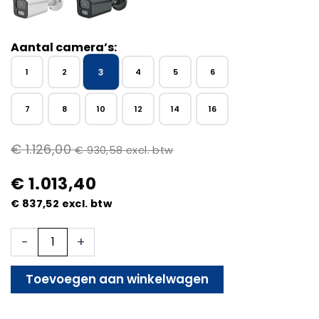
Aantal camera’s:
3
1
2
4
5
6
7
8
10
12
14
16
€
1.126,00
€
930,58
excl. btw
€
1.013,40
€
837,52
excl. btw
Beveiligingscamera
-
+
Set
-
Bekabeld
Toevoegen aan winkelwagen
-
Met