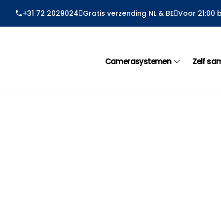
Ga
+31 72 2029024
Gratis verzending NL & BE
Voor 21:00 
naar
de
inhoud
Camerasystemen
Zelf sa