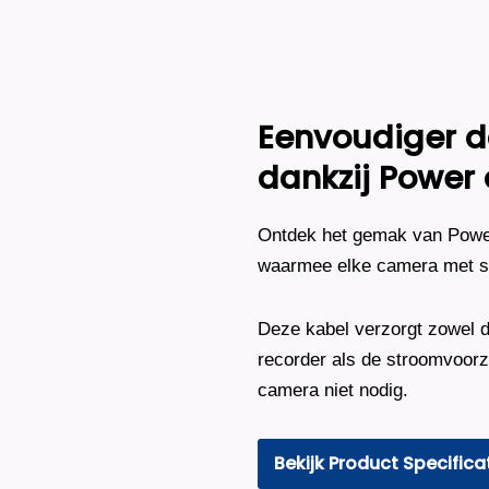
Camera
Plus
AI-
ISP
Full
Color
Eenvoudiger da
2K
–
dankzij Power 
Zwart
aantal
Ontdek het gemak van Power 
waarmee elke camera met sl
Deze kabel verzorgt zowel d
recorder als de stroomvoorzi
camera niet nodig.
Bekijk Product Specifica