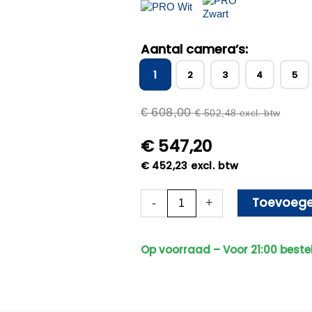
Aantal camera’s:
1
2
3
4
5
€
608,00
€
502,48
excl. btw
€
547,20
€
452,23
excl. btw
Beveiligingscamera
Toevoege
-
+
Set
-
Bekabeld
Op voorraad – Voor 21:00 beste
-
Met
1
Sony
Bullet