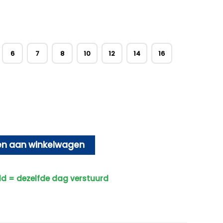
6
7
8
10
12
14
16
n aan winkelwagen
ld = dezelfde dag verstuurd