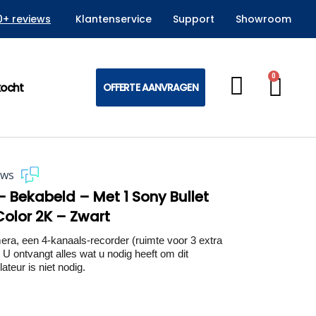
0+ reviews
Klantenservice
Support
Showroom
0
Win
kocht
OFFERTE AANVRAGEN
ews
 Bekabeld – Met 1 Sony Bullet
Color 2K – Zwart
, een 4-kanaals-recorder (ruimte voor 3 extra
U ontvangt alles wat u nodig heeft om dit
ateur is niet nodig.