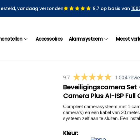
besteld, vandaag verzonden
9,7 op basis van
100
menstellen
Accessoires
Alarmsysteem
Meest ver
9.7
1.004 revi
Beveiligingscamera Set –
Camera Plus AI-ISP Full 
Compleet camerasysteem met 1 camera
camera’s) en een kabel van 20 meter. 
systeem zelf aan te sluiten. Een install
Kleur: