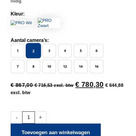
nodig.
Kleur:
Aantal camera’s:
2
1
3
4
5
6
7
8
10
12
14
16
€
780,30
€
867,00
€
716,53
excl. btw
€
644,88
excl. btw
Beveiligingscamera
-
+
Set
-
Toevoegen aan winkelwagen
Bekabeld