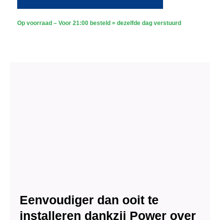
-
Met
2
Op voorraad – Voor 21:00 besteld = dezelfde dag verstuurd
Sony
Bullet
Camera's
Plus
AI-
ISP
Full
Color
2K
–
Zwart
aantal
Eenvoudiger dan ooit te
installeren dankzij Power over