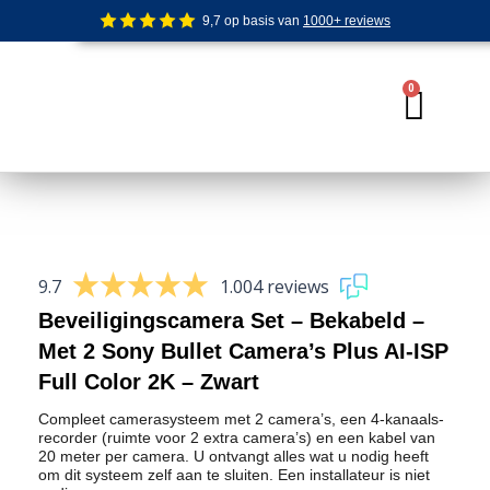
Ga
9,7 op basis van
1000+ reviews
naar
de
inhoud
0
Wink
9.7
1.004 reviews
Beveiligingscamera Set – Bekabeld –
Met 2 Sony Bullet Camera’s Plus AI-ISP
Full Color 2K – Zwart
Compleet camerasysteem met 2 camera’s, een 4-kanaals-
recorder (ruimte voor 2 extra camera’s) en een kabel van
20 meter per camera. U ontvangt alles wat u nodig heeft
om dit systeem zelf aan te sluiten. Een installateur is niet