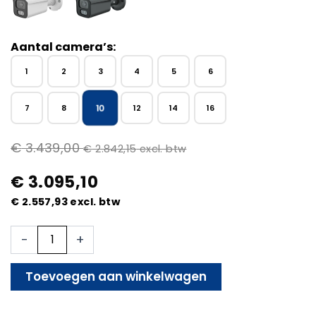
Aantal camera’s:
1
2
3
4
5
6
10
7
8
12
14
16
€
3.439,00
€
2.842,15
excl. btw
€
3.095,10
€
2.557,93
excl. btw
Beveiligingscamera
-
+
Set
-
Bekabeld
Toevoegen aan winkelwagen
-
Met