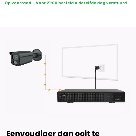
10
Op voorraad – Voor 21:00 besteld = dezelfde dag verstuurd
Sony
Bullet
Camera's
Plus
AI-
ISP
Full
Color
2K
–
Zwart
aantal
Eenvoudiger dan ooit te