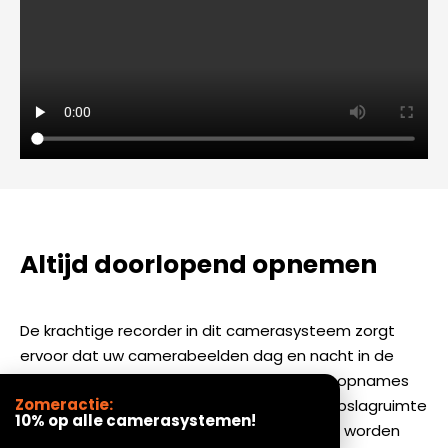
Altijd doorlopend opnemen
De krachtige recorder in dit camerasysteem zorgt
ervoor dat uw camerabeelden dag en nacht in de
hoogste kwaliteit worden vastgelegd. Alle opnames
Zomeractie:
worden veilig en lokaal opgeslagen. Is de opslagruimte
10% op alle camerasystemen!
bijna vol? Geen zorgen, de oudste beelden worden