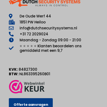
De Oude Werf 44
1851 PW Heiloo
info@dutchsecuritysystems.nl
+31 72 2029024
Maandag - Zondag 09:00 - 21:00
⭐ ⭐ ⭐ ⭐ ⭐ Klanten beoordelen ons
gemiddeld met een 9,7
KVK:
84827300
BTW:
NL863395260B01
Offerte aanvragen