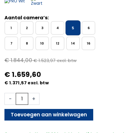
Aantal camera’s:
5
1
2
3
4
6
7
8
10
12
14
16
€
1.844,00
€
1.523,97
excl. btw
€
1.659,60
€
1.371,57
excl. btw
Beveiligingscamera
-
+
Set
-
Bekabeld
Toevoegen aan winkelwagen
-
Met
5