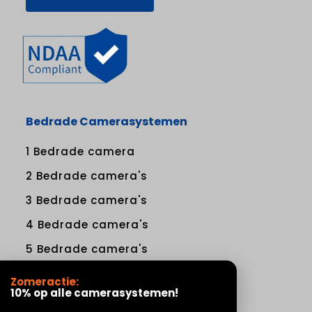
Bedrade Camerasystemen
1 Bedrade camera
2 Bedrade camera's
3 Bedrade camera's
4 Bedrade camera's
5 Bedrade camera's
6 Bedrade camera's
Zomeractie:
10% op alle camerasystemen!
7 Bedrade camera's