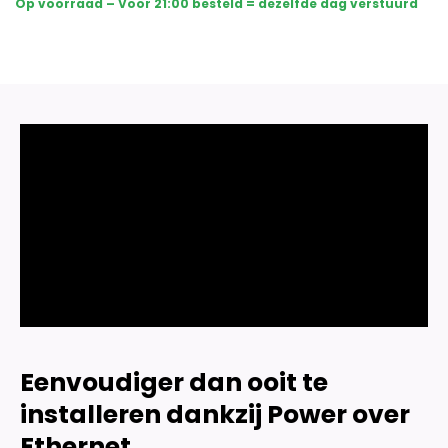
Op voorraad – Voor 21:00 besteld = dezelfde dag verstuurd
Sony
Bullet
Camera's
Plus
AI-
ISP
Full
Color
2K
–
Zwart
aantal
Eenvoudiger dan ooit te
installeren dankzij Power over
Ethernet