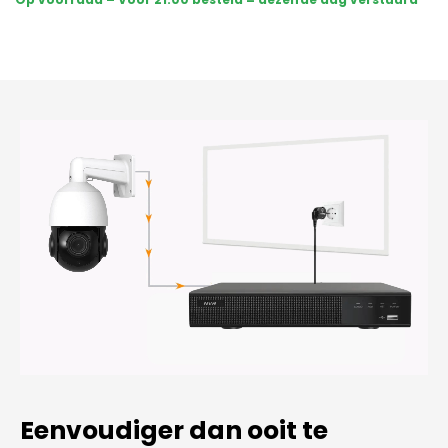
PTZ
360
graden
2K
-
Wit
aantal
Eenvoudiger dan ooit te