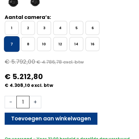
Aantal camera’s:
1
2
3
4
5
6
7
8
10
12
14
16
€
5.792,00
€
4.786,78
excl. btw
€
5.212,80
€
4.308,10
excl. btw
7x
-
+
Beveiligingscamera
set
-
Toevoegen aan winkelwagen
Bedraad
-
Sony
Op voorraad – Voor 21:00 besteld = dezelfde dag verstuurd