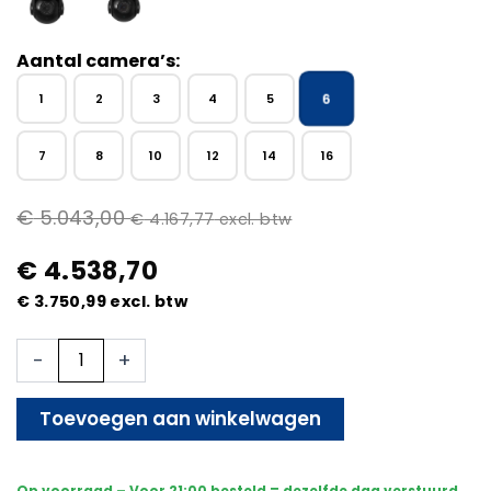
Aantal camera’s:
6
1
2
3
4
5
7
8
10
12
14
16
€
5.043,00
€
4.167,77
excl. btw
€
4.538,70
€
3.750,99
excl. btw
6x
-
+
Beveiligingscamera
set
-
Toevoegen aan winkelwagen
Bedraad
-
Sony
Op voorraad – Voor 21:00 besteld = dezelfde dag verstuurd