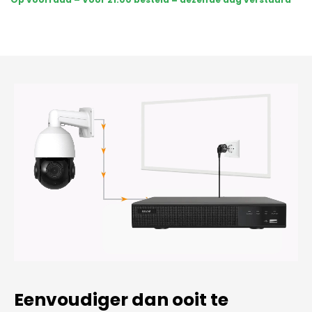
PTZ
360
graden
2K
-
Wit
aantal
Eenvoudiger dan ooit te