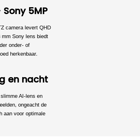
 - Sony 5MP
TZ camera levert QHD
8 mm Sony lens biedt
der onder- of
 goed herkenbaar.
g en nacht
 slimme AI-lens en
beelden, ongeacht de
h aan voor optimale