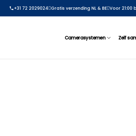
Ga
+31 72 2029024
Gratis verzending NL & BE
Voor 21:00 
naar
de
inhoud
Camerasystemen
Zelf sa