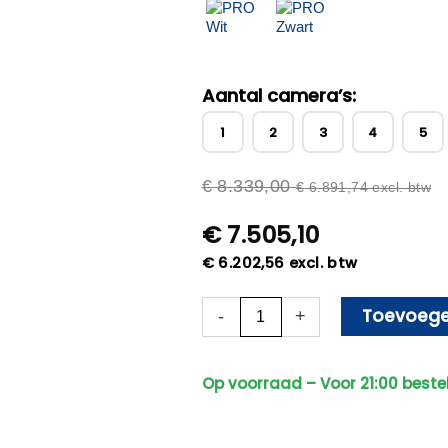
Aantal camera’s:
1
2
3
4
5
€
8.339,00
€
6.891,74
excl. btw
€
7.505,10
€
6.202,56
excl. btw
10x
Toevoege
-
+
Beveiligingscamera
set
-
Op voorraad – Voor 21:00 beste
Bedraad
-
Sony
PTZ