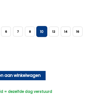
10
6
7
8
12
14
16
n aan winkelwagen
ld = dezelfde dag verstuurd