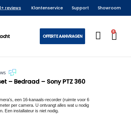
0+ reviews
Klantenservice
Support
Showroom
0
Win
kocht
OFFERTE AANVRAGEN
ews
set – Bedraad – Sony PTZ 360
ra’s, een 16-kanaals-recorder (ruimte voor 6
meter per camera. U ontvangt alles wat u nodig
. Een installateur is niet nodig.