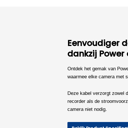
360
graden
2K
-
Wit
aantal
Eenvoudiger da
dankzij Power 
Ontdek het gemak van Power 
waarmee elke camera met sl
Deze kabel verzorgt zowel d
recorder als de stroomvoorzi
camera niet nodig.