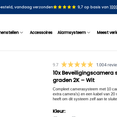
besteld, vandaag verzonden
9,7 op basis van
100
menstellen
Accessoires
Alarmsysteem
Meest ver
9.7
1.004 revi
10x Beveiligingscamera 
graden 2K – Wit
Compleet camerasysteem met 10 came
extra camera’s) en een kabel van 20 
heeft om dit systeem zelf aan te sluiten
Kleur: