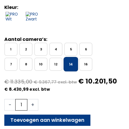
Kleur:
Aantal camera’s:
1
2
3
4
5
6
14
7
8
10
12
16
€
10.201,50
€
11.335,00
€
9.367,77
excl. btw
€
8.430,99
excl. btw
14x
-
+
Beveiligingscamera
set
-
Toevoegen aan winkelwagen
Bedraad