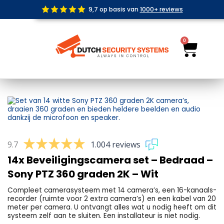
Ga
9,7 op basis van
1000+ reviews
naar
de
inhoud
0
Wink
9.7
1.004 reviews
14x Beveiligingscamera set – Bedraad –
Sony PTZ 360 graden 2K – Wit
Compleet camerasysteem met 14 camera’s, een 16-kanaals-
recorder (ruimte voor 2 extra camera’s) en een kabel van 20
meter per camera. U ontvangt alles wat u nodig heeft om dit
systeem zelf aan te sluiten. Een installateur is niet nodig.