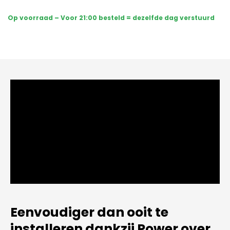
-
Sony
Op voorraad – Voor 21:00 besteld = dezelfde dag verstuurd
PTZ
360
graden
2K
-
Wit
aantal
Eenvoudiger dan ooit te
installeren dankzij Power over