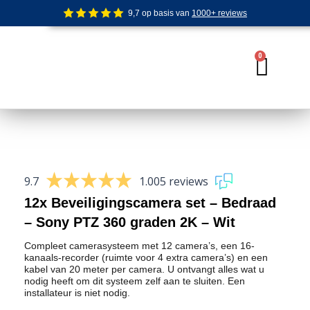
Ga
9,7 op basis van
1000+ reviews
naar
de
inhoud
0
Wink
9.7
1.005 reviews
12x Beveiligingscamera set – Bedraad
– Sony PTZ 360 graden 2K – Wit
Compleet camerasysteem met 12 camera’s, een 16-
kanaals-recorder (ruimte voor 4 extra camera’s) en een
kabel van 20 meter per camera. U ontvangt alles wat u
nodig heeft om dit systeem zelf aan te sluiten. Een
installateur is niet nodig.