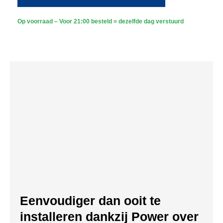
Bedraad
-
Sony
Op voorraad – Voor 21:00 besteld = dezelfde dag verstuurd
PTZ
360
graden
2K
-
Wit
aantal
Eenvoudiger dan ooit te
installeren dankzij Power over