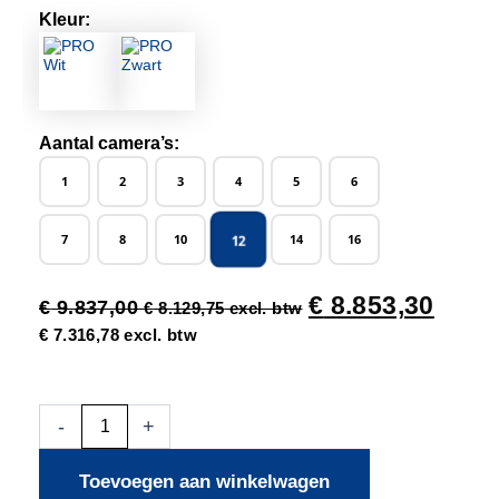
Kleur:
Aantal camera’s:
1
2
3
4
5
6
12
7
8
10
14
16
€
8.853,30
€
9.837,00
€
8.129,75
excl. btw
€
7.316,78
excl. btw
12x
-
+
Beveiligingscamera
set
Toevoegen aan winkelwagen
-