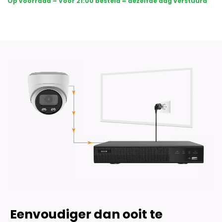
Op voorraad – Voor 21:00 besteld = dezelfde dag verstuurd
Dome
Premium
Full
Color
4K
-
Wit
aantal
Eenvoudiger dan ooit te