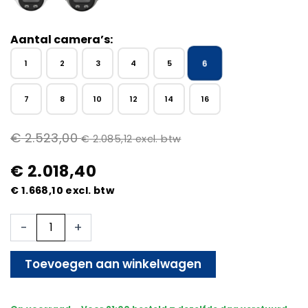
Aantal camera’s:
6
1
2
3
4
5
7
8
10
12
14
16
€
2.523,00
€
2.085,12
excl. btw
€
2.018,40
€
1.668,10
excl. btw
6x
-
+
Beveiligingscamera
set
-
Toevoegen aan winkelwagen
Bedraad
-
Sony