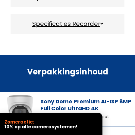
Specificaties Recorder
Verpakkingsinhoud
Sony Dome Premium AI-ISP 8MP
Full Color UltraHD 4K
Aantal camera’s gelijk aan uw set
Zomeractie:
10% op alle camerasystemen!