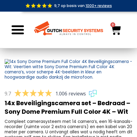
Ga
9,7 op basis van
1000+ reviews
naar
de
inhoud
0
Wink
9.7
1.006 reviews
14x Beveiligingscamera set – Bedraad –
Sony Dome Premium Full Color 4K – Wit
Compleet camerasysteem met 14 camera’s, een 16-kanaals-
recorder (ruimte voor 2 extra camera’s) en een kabel van 20
meter per camera. U ontvangt alles wat u nodig heeft om dit