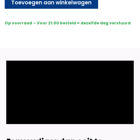
-
Toevoegen aan winkelwagen
Bedraad
-
Sony
Op voorraad – Voor 21:00 besteld = dezelfde dag verstuurd
Dome
Premium
Full
Color
4K
-
Wit
aantal