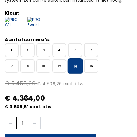
systeem zelf aan te sluiten. Een installateur is niet nodig.
Kleur:
Aantal camera’s:
1
2
3
4
5
6
14
7
8
10
12
16
€
5.455,00
€
4.508,26
excl. btw
€
4.364,00
€
3.606,61
excl. btw
14x
-
+
Beveiligingscamera
set