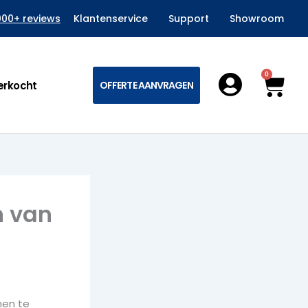
000+ reviews
Klantenservice
Support
Showroom
0
Win
erkocht
OFFERTE AANVRAGEN
n van
men te