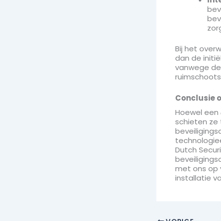
bev
bev
zor
Bij het over
dan de initi
vanwege de 
ruimschoots
Conclusie 
Hoewel een
schieten ze 
beveiliging
technologieë
Dutch Securi
beveiliging
met ons op v
installatie 