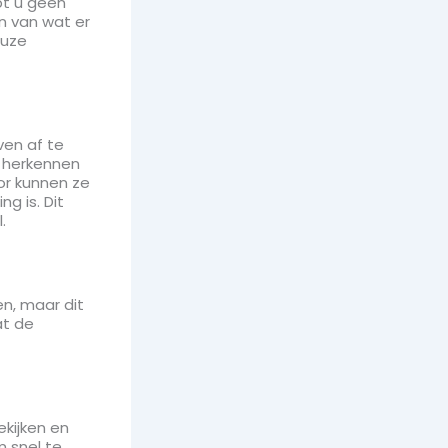
bt u geen
n van wat er
euze
en af te
e herkennen
or kunnen ze
g is. Dit
.
n, maar dit
at de
kijken en
m snel te