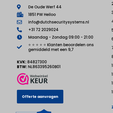
De Oude Werf 44
1851 PW Heiloo
info@dutchsecuritysystems.nl
+31 72 2029024
Maandag - Zondag 09:00 - 21:00
⭐ ⭐ ⭐ ⭐ ⭐ Klanten beoordelen ons
gemiddeld met een 9,7
KVK:
84827300
BTW:
NL863395260B01
Offerte aanvragen