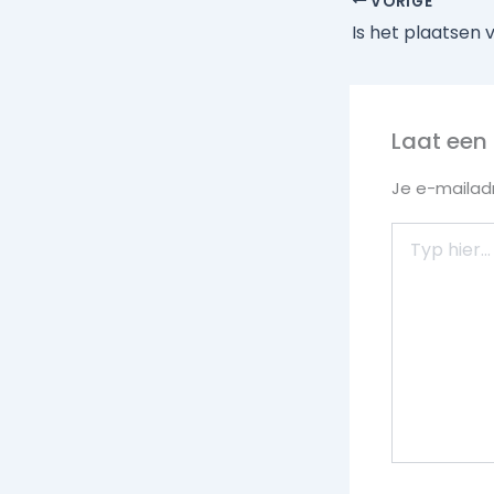
VORIGE
Laat een 
Je e-mailadr
Typ
hier...