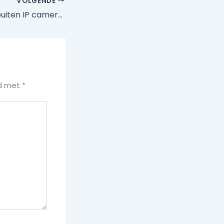
VOLGENDE
Wat is de beste buiten IP camera?
rd met
*