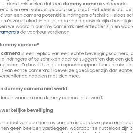
 U denkt misschien dat een
dummy camera
voldoende
end is en een voordelige oplossing biedt. Het idee is dat de
 van een camera potentiële indringers afschrikt. Helaas sc
’s vaak tekort in het bieden van daadwerkelijke beveiligin
ken we waarom dummy camera’s niet effectief zijn en waa
scamera’s
de voorkeur verdienen.
n dummy camera?
 camera
is een replica van een echte beveiligingscamera,
e indringers af te schrikken door te suggereren dat een ge
ng staat. Ze bevatten geen opnameapparatuur en missen
eit van echte camera’s. Hoewel ze goedkoper zijn dan echte
verschillende nadelen met zich mee.
n dummy camera niet werkt
 redenen waarom een dummy camera niet werkt:
werkelijke beveiliging
e nadeel van een dummy camera is dat deze geen echte bev
nnen geen beelden vastleggen, waardoor ze nutteloos zijn bi