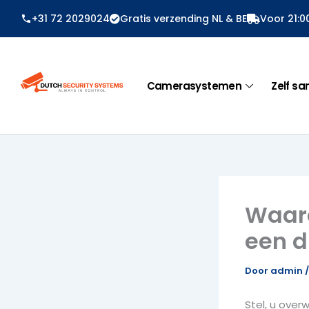
Ga
+31 72 2029024
Gratis verzending NL & BE
Voor 21:0
naar
de
inhoud
Camerasystemen
Zelf sa
Waaro
een 
Door
admin
Stel, u ove