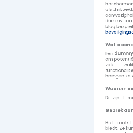
beschermen.
afschrikwekk
aanwezigheid
dummy camera
blog bespre
beveiliging
Wat is ee
Een
dummy
om potentiël
videobewaki
functionalit
brengen ze 
Waarom ee
Dit zijn de
Gebrek aan 
Het grootst
biedt. Ze ku