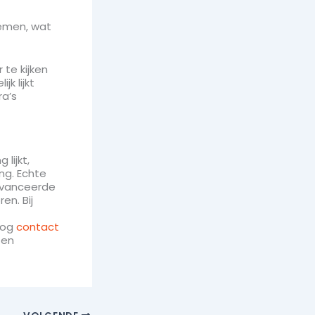
emen, wat
 te kijken
jk lijkt
a’s
lijkt,
ng. Echte
avanceerde
en. Bij
nog
contact
 en