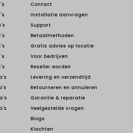
's
Contact
's
Installatie aanvragen
's
Support
's
Betaalmethoden
's
Gratis advies op locatie
's
Voor bedrijven
's
Reseller worden
a's
Levering en verzendtijd
a's
Retourneren en annuleren
a's
Garantie & reparatie
a's
Veelgestelde vragen
Blogs
Klachten