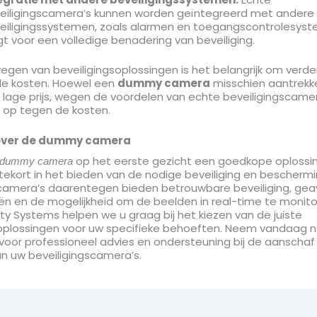
eiligingscamera’s kunnen worden geïntegreerd met andere
eiligingssystemen, zoals alarmen en toegangscontrolesyst
gt voor een volledige benadering van beveiliging.
wegen van beveiligingsoplossingen is het belangrijk om verder
ële kosten. Hoewel een
dummy camera
misschien aantrekkeli
lage prijs, wegen de voordelen van echte beveiligingscamer
 op tegen de kosten.
over de dummy camera
op het eerste gezicht een goedkope oplossing 
dummy camera
tekort in het bieden van de nodige beveiliging en beschermi
scamera’s daarentegen bieden betrouwbare beveiliging, ge
n en de mogelijkheid om de beelden in real-time te monitor
ty Systems helpen we u graag bij het kiezen van de juiste
soplossingen voor uw specifieke behoeften. Neem vandaag 
oor professioneel advies en ondersteuning bij de aanschaf
van uw beveiligingscamera’s.