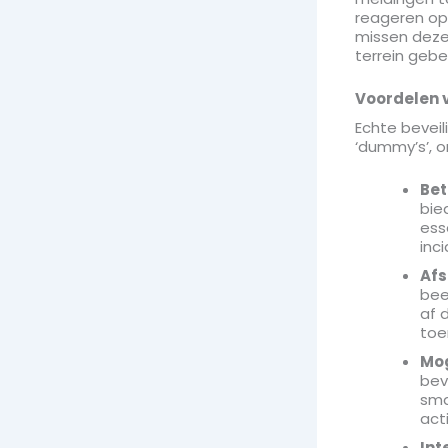
reageren op
missen deze 
terrein gebe
Voordelen 
Echte bevei
‘dummy’s’, 
Bet
bie
ess
inc
Afs
bee
af 
toe
Mog
bev
sma
act
Int