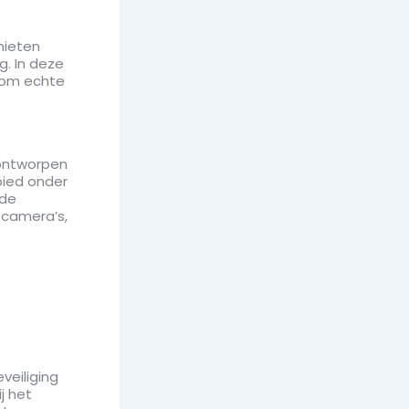
hieten
g. In deze
rom echte
 ontworpen
bied onder
 de
 camera’s,
eiliging
j het