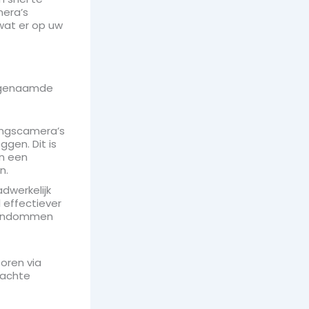
mera’s
 wat er op uw
zogenaamde
ingscamera’s
gen. Dit is
an een
n.
werkelijk
 effectiever
igendommen
oren via
dachte