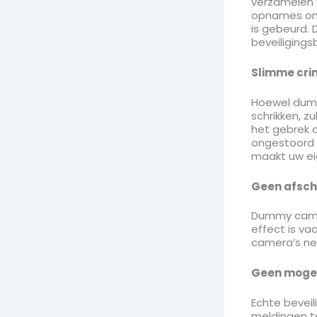
verzamelen v
opnames om t
is gebeurd. 
beveiligings
Slimme cri
Hoewel dumm
schrikken, z
het gebrek a
ongestoord 
maakt uw ei
Geen afsch
Dummy camer
effect is va
camera’s nep
Geen mogeli
Echte beveil
meldingen te