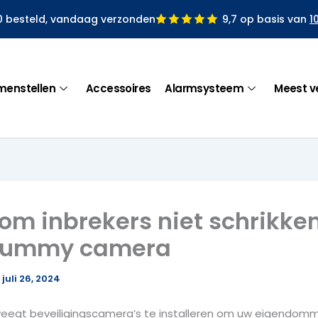
0 besteld, vandaag verzonden
9,7 op basis van
1
menstellen
Accessoires
Alarmsysteem
Meest v
m inbrekers niet schrikke
dummy camera
/
juli 26, 2024
rweegt beveiligingscamera’s te installeren om uw eigendom