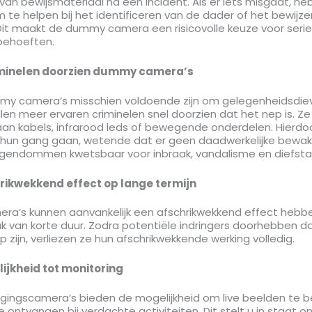
an bewijsmateriaal na een incident. Als er iets misgaat, he
e helpen bij het identificeren van de dader of het bewijze
Dit maakt de dummy camera een risicovolle keuze voor seri
behoeften.
minelen doorzien dummy camera’s
y camera’s misschien voldoende zijn om gelegenheidsdiev
ullen meer ervaren criminelen snel doorzien dat het nep is. Z
an kabels, infrarood leds of bewegende onderdelen. Hierdo
hun gang gaan, wetende dat er geen daadwerkelijke bewakin
gendommen kwetsbaar voor inbraak, vandalisme en diefstal
rikwekkend effect op lange termijn
a’s kunnen aanvankelijk een afschrikwekkend effect hebbe
ak van korte duur. Zodra potentiële indringers doorhebben d
 zijn, verliezen ze hun afschrikwekkende werking volledig.
jkheid tot monitoring
igingscamera’s bieden de mogelijkheid om live beelden te be
 ontvangen bij verdachte activiteiten. Dit stelt u in staat o