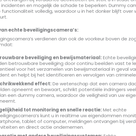
 incidenten en mogelijk de schade te beperken. Dummy ca
functionaliteit volledig, waardoor u in het donker blijft over
urt.
van echte beveiligingscamera’s:
ligingscamera’s verdienen dan ook de voorkeur boven de 
omdat:
rouwbare beveiliging en bewijsmateriaal:
Echte beveilig
den betrouwbare beveiliging door continu beelden vast te leg
entieel voor het verzamelen van bewijsmateriaal in geval v
ident en helpt bij het identificeren en vervolgen van criminele
chrikwekkend effect:
De wetenschap dat een camera daad
lden opneemt en bewaart, schrikt potentiële indringers veel
dan een dummy camera, waardoor de veiligheid van uw e
neemt.
elijkheid tot monitoring en snelle reactie:
Met echte
eiligingscamera’s kunt u in realtime uw eigendommen monit
rtphone, tablet of computer, meldingen ontvangen bij ver
iviteiten en direct actie ondernemen.
egratie met andere beveiligingssystemen:
Echte