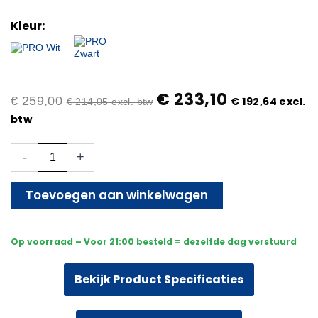
Kleur:
€
233,10
€
259,00
€
192,64
excl.
€
214,05
excl. btw
btw
Beveiligingscamera
-
+
–
Bekabeld
–
Toevoegen aan winkelwagen
Sony
Bullet
Camera
Op voorraad – Voor 21:00 besteld = dezelfde dag verstuurd
Plus
AI-
ISP
Bekijk Product Specificaties
Full
Color