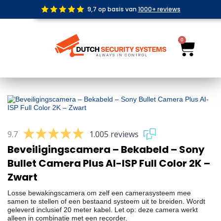
Ga
9,7 op basis van
1000+ reviews
naar
de
inhoud
0
Wink
9.7
1.005 reviews
Beveiligingscamera – Bekabeld – Sony
Bullet Camera Plus AI-ISP Full Color 2K –
Zwart
Losse bewakingscamera om zelf een camerasysteem mee
samen te stellen of een bestaand systeem uit te breiden. Wordt
geleverd inclusief 20 meter kabel. Let op: deze camera werkt
alleen in combinatie met een recorder.