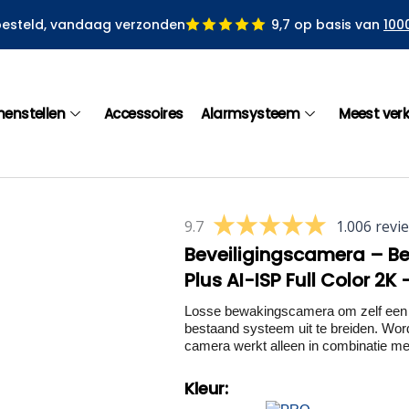
besteld, vandaag verzonden
9,7 op basis van
100
menstellen
Accessoires
Alarmsysteem
Meest ver
9.7
1.006 revi
Beveiligingscamera – B
Plus AI-ISP Full Color 2K 
Losse bewakingscamera om zelf een 
bestaand systeem uit te breiden. Word
camera werkt alleen in combinatie me
Kleur: