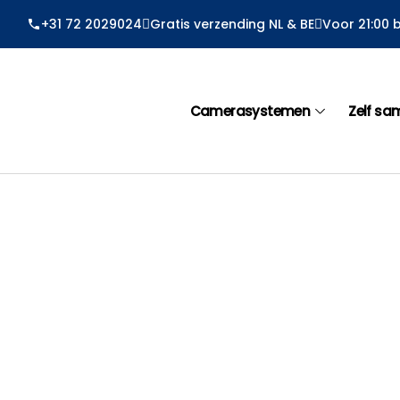
Ga
+31 72 2029024
Gratis verzending NL & BE
Voor 21:00 
naar
de
inhoud
Camerasystemen
Zelf sa