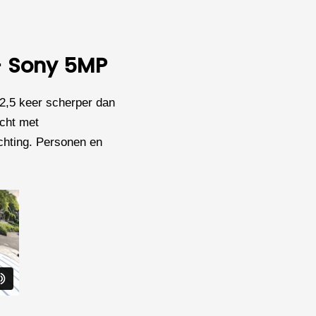
–
Wit
aantal
 - Sony 5MP
2,5 keer scherper dan
icht met
chting. Personen en