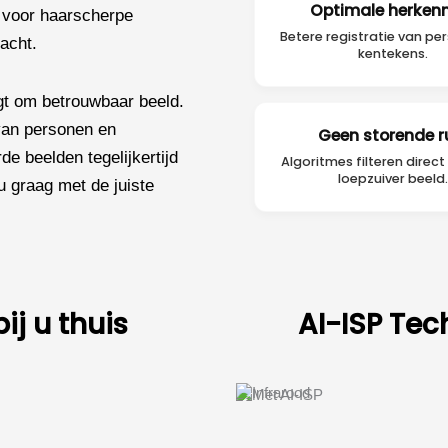
Optimale herken
t voor haarscherpe
Betere registratie van pe
nacht.
kentekens.
agt om betrouwbaar beeld.
 van personen en
Geen storende r
rde beelden tegelijkertijd
Algoritmes filteren direct
loepzuiver beeld.
u graag met de juiste
ij u thuis
AI-ISP Tec