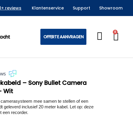
0+ reviews
Klantenservice
Support
Showroom
0
Win
kocht
OFFERTE AANVRAGEN
ews
ekabeld – Sony Bullet Camera
– Wit
camerasysteem mee samen te stellen of een
t geleverd inclusief 20 meter kabel. Let op: deze
t een recorder.