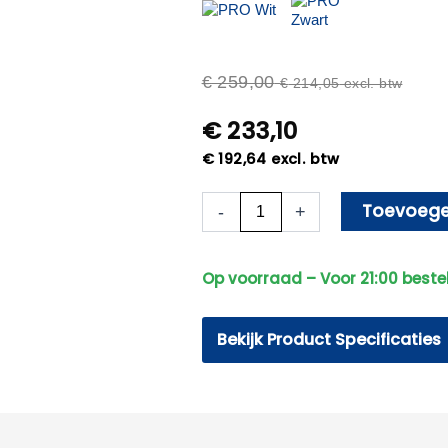
€
259,00
€
214,05
excl. btw
€
233,10
€
192,64
excl. btw
Beveiligingscamera
Toevoege
-
+
–
Bekabeld
–
Op voorraad – Voor 21:00 beste
Sony
Bullet
Camera
Bekijk Product Specificaties
Plus
AI-
ISP
Full
Color
2K