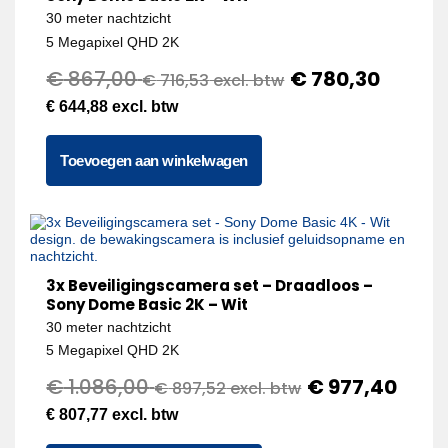
30 meter nachtzicht
5 Megapixel QHD 2K
€
867,00
€
780,30
€
716,53
excl. btw
€
644,88
excl. btw
Toevoegen aan winkelwagen
3x Beveiligingscamera set – Draadloos –
Sony Dome Basic 2K – Wit
30 meter nachtzicht
5 Megapixel QHD 2K
€
1.086,00
€
977,40
€
897,52
excl. btw
€
807,77
excl. btw