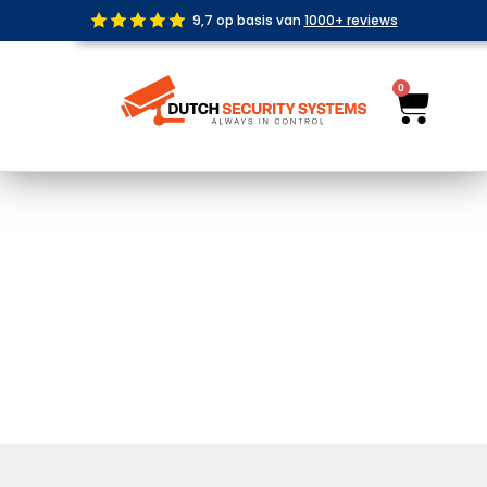
Ga
9,7 op basis van
1000+ reviews
naar
de
inhoud
0
Wink
Dome Basic Draadloos Wit