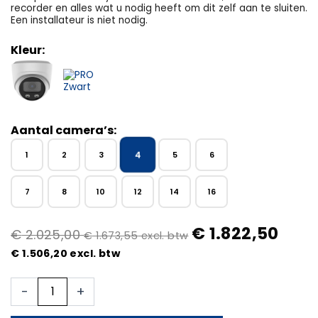
recorder en alles wat u nodig heeft om dit zelf aan te sluiten.
Een installateur is niet nodig.
Kleur:
Aantal camera’s:
4
1
2
3
5
6
7
8
10
12
14
16
€
1.822,50
€
2.025,00
€
1.673,55
excl. btw
€
1.506,20
excl. btw
4x
-
+
Beveiligingscamera
set