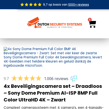
Ga
9,7 op basis van
1000+ reviews
naar
de
inhoud
0
Wink
9.7
1.006 reviews
4x Beveiligingscamera set – Draadloos
– Sony Dome Premium AI-ISP 8MP Full
Color UltraHD 4K – Zwart
Compleet camerasysteem met 4 camera’s, een 4-kanaals-