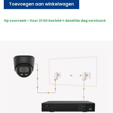
-
Toevoegen aan winkelwagen
Draadloos
-
Sony
Op voorraad – Voor 21:00 besteld = dezelfde dag verstuurd
Dome
Premium
AI-
ISP
8MP
Full
Color
UltraHD
4K
-
Zwart
aantal