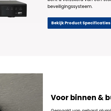
beveiligingssysteem.
Bekijk Product Specificaties
Voor binnen & b
Gemaakt van gehard alumin