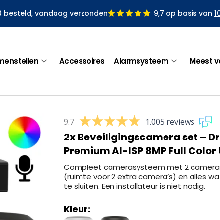
0 besteld, vandaag verzonden
9,7 op basis van
1
menstellen
Accessoires
Alarmsysteem
Meest v
9.7
1.005 reviews
2x Beveiligingscamera set – 
Premium AI-ISP 8MP Full Color 
Compleet camerasysteem met 2 camera’s
(ruimte voor 2 extra camera’s) en alles wa
te sluiten. Een installateur is niet nodig.
Kleur: