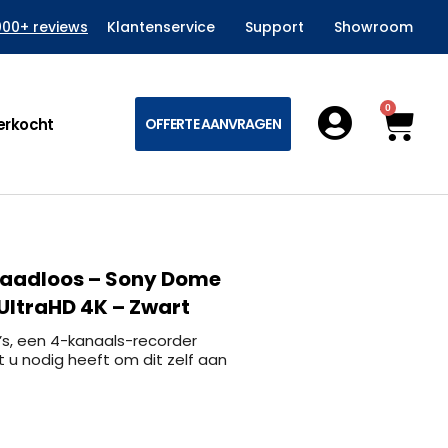
000+ reviews
Klantenservice
Support
Showroom
0
Win
erkocht
OFFERTE AANVRAGEN
Draadloos – Sony Dome
UltraHD 4K – Zwart
, een 4-kanaals-recorder
t u nodig heeft om dit zelf aan