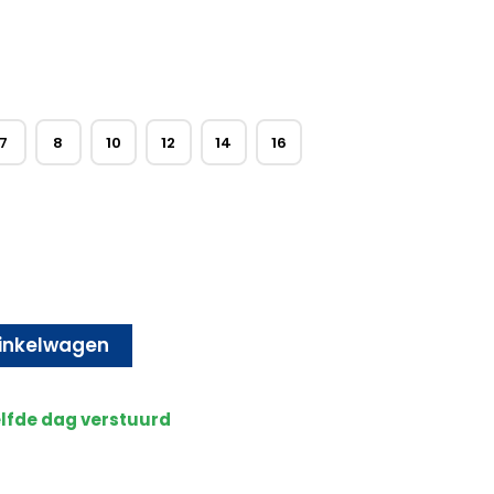
7
8
10
12
14
16
inkelwagen
elfde dag verstuurd