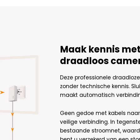
Premium
AI-
ISP
8MP
Full
Color
UltraHD
Maak kennis met
4K
-
draadloos came
Zwart
aantal
Deze professionele draadloze 
zonder technische kennis. Sl
maakt automatisch verbindin
Geen gedoe met kabels naar d
veilige verbinding. In tegenst
bestaande stroomnet, waardoo
bent u verzekerd van een stor