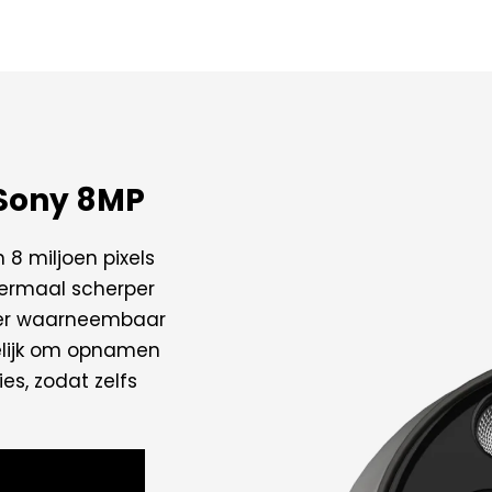
 Sony 8MP​
8 miljoen pixels
viermaal scherper
jker waarneembaar
elijk om opnamen
es, zodat zelfs