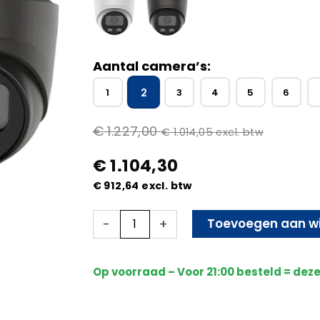
Aantal camera’s:
2
1
3
4
5
6
€
1.227,00
€
1.014,05
excl. btw
€
1.104,30
€
912,64
excl. btw
2x
Toevoegen aan w
-
+
Beveiligingscamera
set
-
Op voorraad – Voor 21:00 besteld = dez
Draadloos
-
Sony
Dome