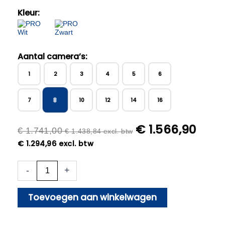
Kleur:
Aantal camera’s:
1
2
3
4
5
6
8
7
10
12
14
16
€
1.566,90
€
1.741,00
€
1.438,84
excl. btw
€
1.294,96
excl. btw
8x
-
+
Beveiligingscamera
set
-
Toevoegen aan winkelwagen
Bedraad
-