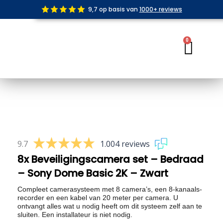
Ga
9,7 op basis van
1000+ reviews
naar
de
inhoud
0
Wink
9.7
1.004 reviews
8x Beveiligingscamera set – Bedraad
– Sony Dome Basic 2K – Zwart
Compleet camerasysteem met 8 camera’s, een 8-kanaals-
recorder en een kabel van 20 meter per camera. U
ontvangt alles wat u nodig heeft om dit systeem zelf aan te
sluiten. Een installateur is niet nodig.