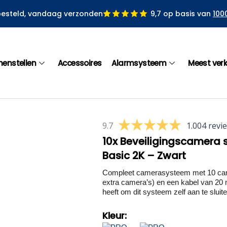
besteld, vandaag verzonden
9,7 op basis van
100
menstellen
Accessoires
Alarmsysteem
Meest ver
9.7
1.004 revi
10x Beveiligingscamera
Basic 2K – Zwart
Compleet camerasysteem met 10 came
extra camera’s) en een kabel van 20 
heeft om dit systeem zelf aan te sluiten
Kleur: