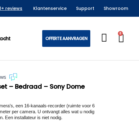
0+ reviews
Klantenservice
Support
Showroom
0
Win
kocht
OFFERTE AANVRAGEN
ews
 set – Bedraad – Sony Dome
ra’s, een 16-kanaals-recorder (ruimte voor 6
meter per camera. U ontvangt alles wat u nodig
. Een installateur is niet nodig.