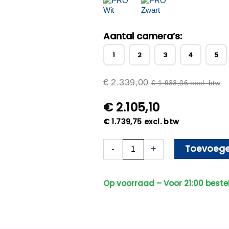
Aantal camera’s:
1
2
3
4
5
€
2.339,00
€
1.933,06
excl. btw
€
2.105,10
€
1.739,75
excl. btw
10x
Toevoege
-
+
Beveiligingscamera
set
-
Op voorraad – Voor 21:00 beste
Bedraad
-
Sony
Dome
Basic