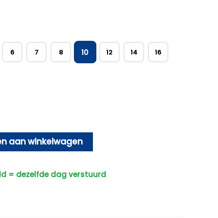
10
6
7
8
12
14
16
n aan winkelwagen
ld = dezelfde dag verstuurd