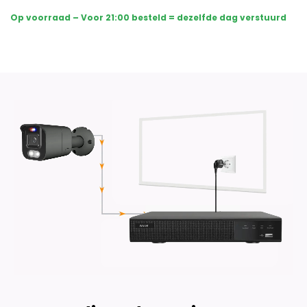
Sony
Op voorraad – Voor 21:00 besteld = dezelfde dag verstuurd
Bullet
Premium
4K
-
Dual
Light
-
Two-
Way
Audio
-
Zwart
aantal