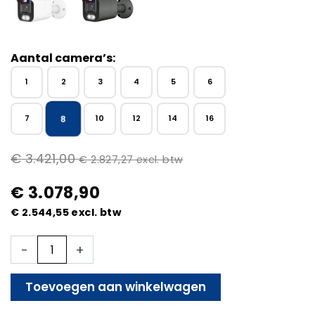
Aantal camera’s:
1
2
3
4
5
6
8
7
10
12
14
16
€
3.421,00
€
2.827,27
excl. btw
€
3.078,90
€
2.544,55
excl. btw
8x
-
+
Beveiligingscamera
set
-
Toevoegen aan winkelwagen
Bedraad
-