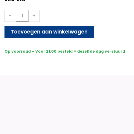
1x
-
+
Beveiligingscamera
set
-
Toevoegen aan winkelwagen
Bedraad
-
Sony
Op voorraad – Voor 21:00 besteld = dezelfde dag verstuurd
Bullet
Premium
4K
-
Dual
Light
-
Two-
Way
Audio
-
Zwart
aantal