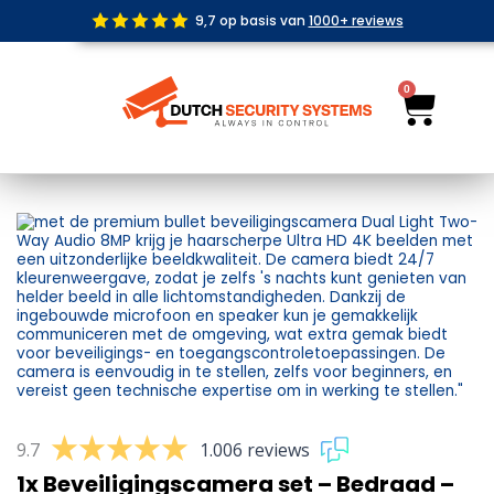
Ga
9,7 op basis van
1000+ reviews
naar
de
inhoud
0
Wink
9.7
1.006 reviews
1x Beveiligingscamera set – Bedraad –