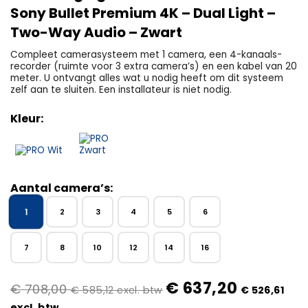
Sony Bullet Premium 4K – Dual Light –
Two-Way Audio – Zwart
Compleet camerasysteem met 1 camera, een 4-kanaals-
recorder (ruimte voor 3 extra camera’s) en een kabel van 20
meter. U ontvangt alles wat u nodig heeft om dit systeem
zelf aan te sluiten. Een installateur is niet nodig.
Kleur:
Aantal camera’s:
1
2
3
4
5
6
7
8
10
12
14
16
€
637,20
€
708,00
€
585,12
excl. btw
€
526,61
excl. btw