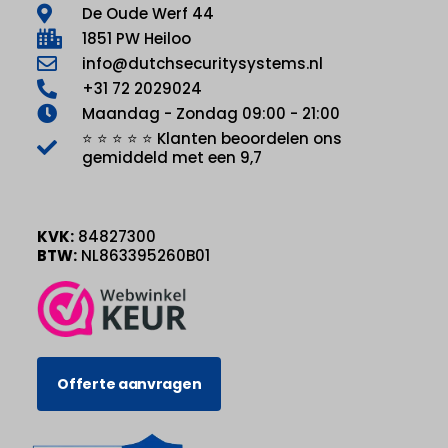
De Oude Werf 44
1851 PW Heiloo
info@dutchsecuritysystems.nl
+31 72 2029024
Maandag - Zondag 09:00 - 21:00
⭐ ⭐ ⭐ ⭐ ⭐ Klanten beoordelen ons
gemiddeld met een 9,7
KVK:
84827300
BTW:
NL863395260B01
Offerte aanvragen