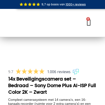
Ga
9,7 op basis van
1000+ reviews
naar
de
inhoud
0
Wink
9.7
1.006 reviews
14x Beveiligingscamera set –
Bedraad – Sony Dome Plus AI-ISP Full
Color 2K – Zwart
Compleet camerasysteem met 14 camera’s, een 16-
kanaals-recorder (ruimte voor 2 extra camera’s) en een