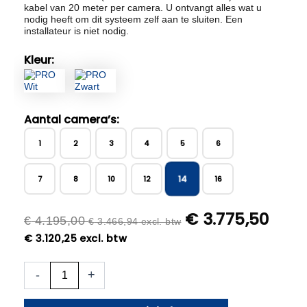
kabel van 20 meter per camera. U ontvangt alles wat u
nodig heeft om dit systeem zelf aan te sluiten. Een
installateur is niet nodig.
Kleur:
Aantal camera’s:
1
2
3
4
5
6
14
7
8
10
12
16
€
3.775,50
€
4.195,00
€
3.466,94
excl. btw
€
3.120,25
excl. btw
14x
-
+
Beveiligingscamera
set