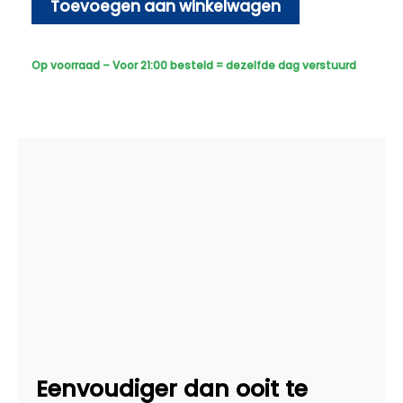
-
Toevoegen aan winkelwagen
Bedraad
-
Sony
Op voorraad – Voor 21:00 besteld = dezelfde dag verstuurd
Dome
Plus
AI-
ISP
Full
Color
2K
-
Zwart
aantal
Eenvoudiger dan ooit te