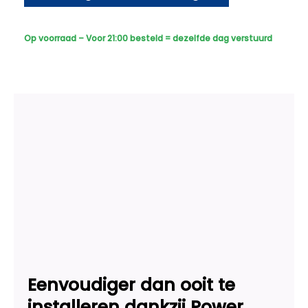
Bedraad
-
Sony
Op voorraad – Voor 21:00 besteld = dezelfde dag verstuurd
Dome
Plus
AI-
ISP
Full
Color
2K
-
Zwart
aantal
Eenvoudiger dan ooit te
installeren dankzij Power