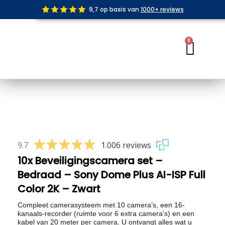
Ga
9,7 op basis van
1000+ reviews
naar
de
inhoud
0
Wink
9.7
1.006 reviews
10x Beveiligingscamera set –
Bedraad – Sony Dome Plus AI-ISP Full
Color 2K – Zwart
Compleet camerasysteem met 10 camera’s, een 16-
kanaals-recorder (ruimte voor 6 extra camera’s) en een
kabel van 20 meter per camera. U ontvangt alles wat u