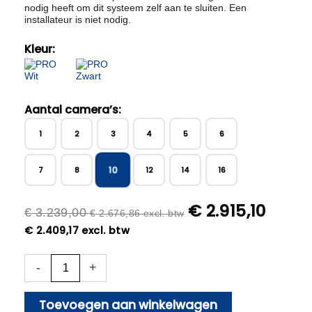
nodig heeft om dit systeem zelf aan te sluiten. Een
installateur is niet nodig.
Kleur:
Aantal camera’s:
1
2
3
4
5
6
10
7
8
12
14
16
€
2.915,10
€
3.239,00
€
2.676,86
excl. btw
€
2.409,17
excl. btw
10x
-
+
Beveiligingscamera
set
-
Toevoegen aan winkelwagen