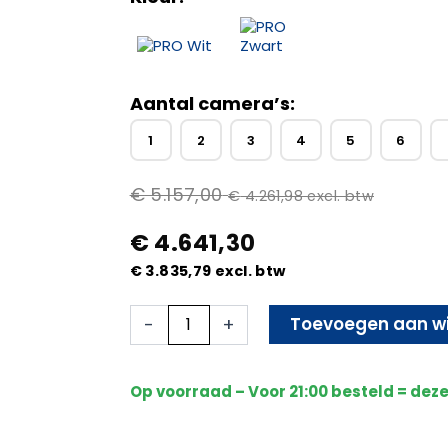
Aantal camera’s:
1
2
3
4
5
6
€
5.157,00
€
4.261,98
excl. btw
€
4.641,30
€
3.835,79
excl. btw
12x
Toevoegen aan w
-
+
Beveiligingscamera
set
-
Op voorraad – Voor 21:00 besteld = dez
Bedraad
-
Sony