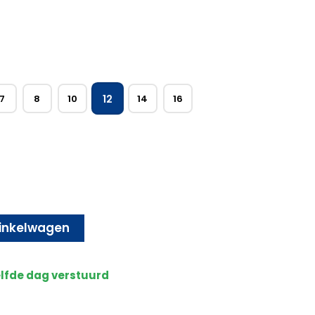
12
7
8
10
14
16
inkelwagen
elfde dag verstuurd