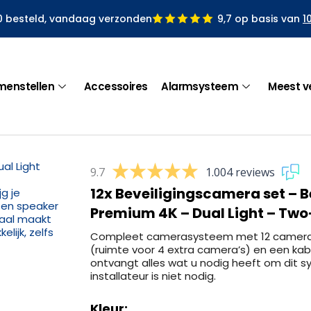
0 besteld, vandaag verzonden
9,7 op basis van
1
menstellen
Accessoires
Alarmsysteem
Meest v
9.7
1.004 reviews
12x Beveiligingscamera set – B
Premium 4K – Dual Light – Tw
Compleet camerasysteem met 12 camera’s
(ruimte voor 4 extra camera’s) en een kab
ontvangt alles wat u nodig heeft om dit sy
installateur is niet nodig.
Kleur: