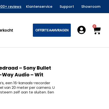
000+ reviews
Klantenservice
Support
Showroom
0
Win
erkocht
OFFERTE AANVRAGEN
edraad – Sony Bullet
o-Way Audio – Wit
, een 16-kanaals-recorder
el van 20 meter per camera. U
steem zelf aan te sluiten. Een