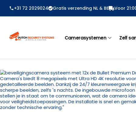
Ga
+31 72 2029024
Gratis verzending NL & BE
Voor 21:0
naar
de
inhoud
Camerasystemen
Zelf sa