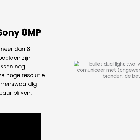
 Sony 8MP​
 meer dan 8
beelden zijn
issen nog
e hoge resolutie
oemenswaardig
baar blijven.