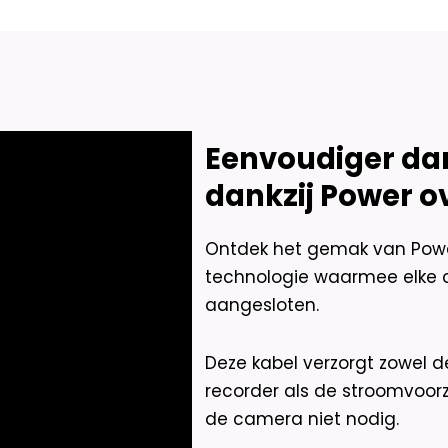
Bullet
Premium
4K
-
Dual
Light
-
Two-
Eenvoudiger dan 
Way
Audio
dankzij Power o
-
Wit
aantal
Ontdek het gemak van Power 
technologie waarmee elke 
aangesloten.
Deze kabel verzorgt zowel 
recorder als de stroomvoorz
de camera niet nodig.