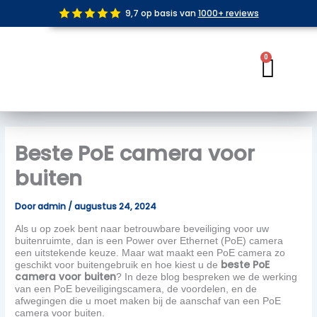
Ga
9,7 op basis van
1000+ reviews
naar
de
inhoud
0
Wink
Beste PoE camera voor
buiten
Door
admin
/
augustus 24, 2024
Als u op zoek bent naar betrouwbare beveiliging voor uw
buitenruimte, dan is een Power over Ethernet (PoE) camera
een uitstekende keuze. Maar wat maakt een PoE camera zo
beste PoE
geschikt voor buitengebruik en hoe kiest u de
camera voor buiten
? In deze blog bespreken we de werking
van een PoE beveiligingscamera, de voordelen, en de
afwegingen die u moet maken bij de aanschaf van een PoE
camera voor buiten.