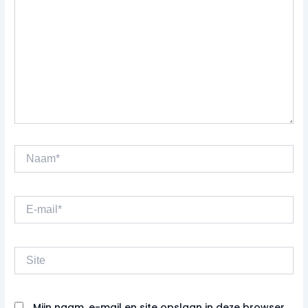
Naam*
E-
mail*
Site
Mijn naam, e-mail en site opslaan in deze browser