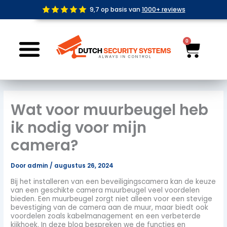
Ga
9,7 op basis van
1000+ reviews
naar
de
inhoud
0
Wink
Wat voor muurbeugel heb
ik nodig voor mijn
camera?
Door
admin
/
augustus 26, 2024
Bij het installeren van een beveiligingscamera kan de keuze
van een geschikte camera muurbeugel veel voordelen
bieden. Een muurbeugel zorgt niet alleen voor een stevige
bevestiging van de camera aan de muur, maar biedt ook
voordelen zoals kabelmanagement en een verbeterde
kijkhoek. In deze blog bespreken we de functies en